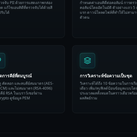
ตรวจจับ PII ด้วยการแสดงภาพกล่อง
กำหนดค่าเอนทิตีต่อคอลัมน์ การตรว
 แก้ไขเอนทิตีที่ตรวจจับได้ด้วยสี
คอลัมน์โดยอัตโนมัติ ตัวอย่างแถว 5
ปรับได้
แรก ดาวน์โหลดไฟล์ที่ทำให้ไม่สามา
ตัวตน
ดการคีย์ที่สมบูรณ์
การวิเคราะห์ข้อความเป็นชุด
 ดู คัดลอก และลบคีย์สมมาตร (AES-
วิเคราะห์ได้ถึง 10 ข้อความในการเรี
CM) และไม่สมมาตร (RSA-4096)
เดียว เพิ่ม/ลบฟิลด์ป้อนข้อมูลแบบได
ู่คีย์ RSA ในเบราว์เซอร์ผ่าน
ประมวลผลทั้งหมดในคราวเดียวพร้อ
ypto ดูข้อมูล PEM
ผลลัพธ์รวม