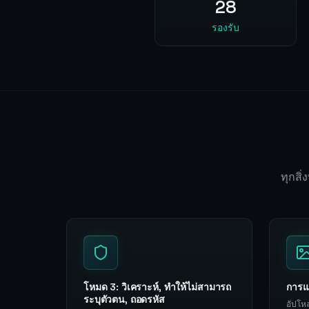
28
รองรับ
ทุกสิ
โหมด 3: วิเคราะห์, ทำให้ไม่สามารถ
การแก
ระบุตัวตน, ถอดรหัส
อัปโห