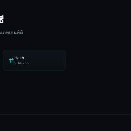
ี
เภทเอนทิตี
Hash
SHA-256