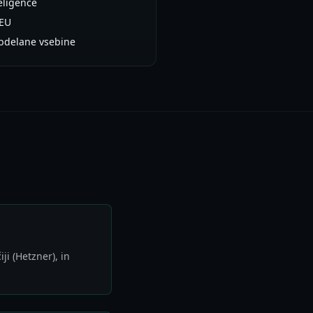
ligence
 EU
bdelane vsebine
ji (Hetzner), in