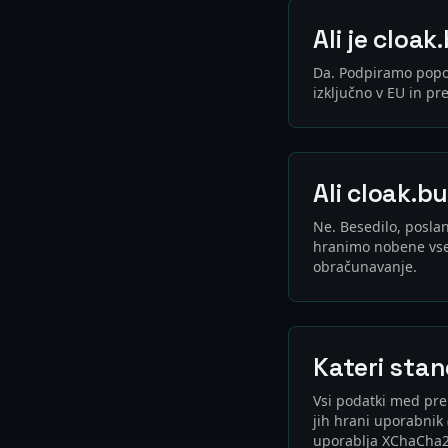
Ali je cloa
Da. Podpiramo popo
izključno v EU in p
Ali cloak.b
Ne. Besedilo, poslan
hranimo nobene vseb
obračunavanje.
Kateri stan
Vsi podatki med pren
jih hrani uporabnik 
uporablja XChaCha2