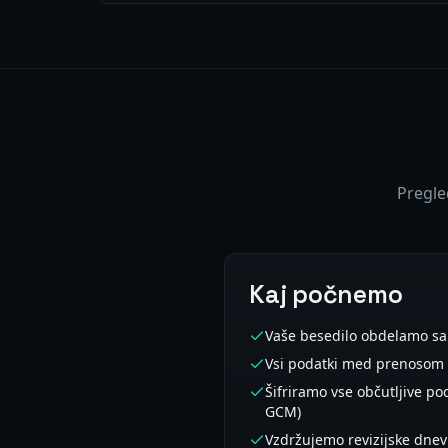
Pregled
Kaj počnemo
Vaše besedilo obdelamo s
Vsi podatki med prenosom so
Šifriramo vse občutljive po
GCM)
Vzdržujemo revizijske dnev