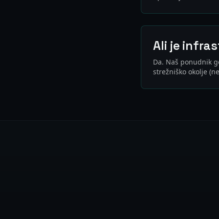
Ali je infr
Da. Naš ponudnik go
strežniško okolje (n