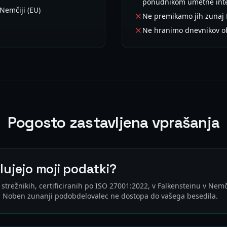
ponudnikom umetne inte
Nemčiji (EU)
Ne premikamo jih zunaj
Ne hranimo dnevnikov o
Pogosto zastavljena vprašanja
lujejo moji podatki?
trežnikih, certificiranih po ISO 27001:2022, v Falkensteinu v Nemči
U. Noben zunanji podobdelovalec ne dostopa do vašega besedila.