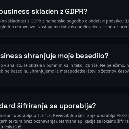
k.business skladen z GDPR?
lno skladnost z GDPR z namensko pogodbo o obdelavi podatkov (DP
regledno obravnavo. Nastopamo kot vaš obdelovalec v skladu z ured
usiness shranjuje moje besedilo?
o v analizo, se obdela v pomnilniku in takoj izbriše. Ne beležimo,
ine besedila. Shranjujemo le metapodatke (število žetonov, časov
dard šifriranja se uporablja?
osom uporabljajo TLS 1.3. Reverzibilno šifriranje uporablja AES-25
(arhitektura brez poznavanja). Namizna aplikacija za lokalno šifrira
0-Poly1305.