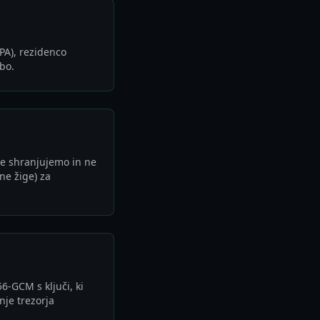
A), rezidenco
bo.
 ne shranjujemo in ne
ne žige) za
6-GCM s ključi, ki
nje trezorja