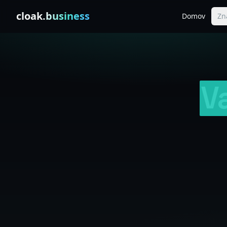
Skip to content
cloak
.business
Domov
Zn
V