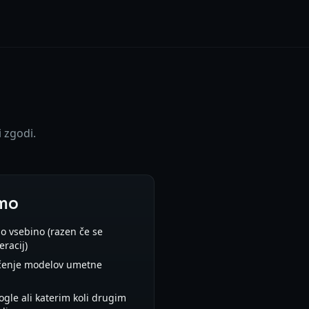
i zgodi.
mo
no vsebino (razen če se
racij)
učenje modelov umetne
ogle ali katerim koli drugim