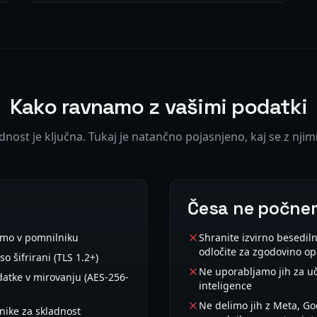
Kako ravnamo z vašimi podatki
nost je ključna. Tukaj je natančno pojasnjeno, kaj se z njim
Česa ne počne
amo v pomnilniku
Shranite izvirno besedil
odločite za zgodovino ope
 šifrirani (TLS 1.2+)
Ne uporabljamo jih za 
datke v mirovanju (AES-256-
inteligence
Ne delimo jih z Meta, Go
nike za skladnost