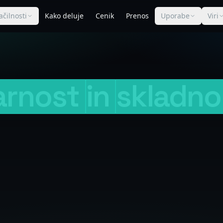
ačilnosti
Kako deluje
Cenik
Prenos
Uporabe
Viri
arnost
in
skladno