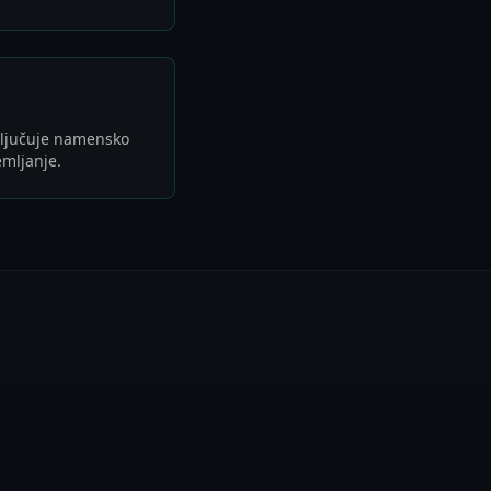
vključuje namensko
emljanje.