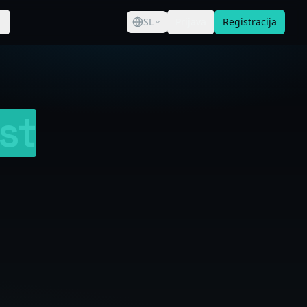
SL
Prijava
Registracija
st