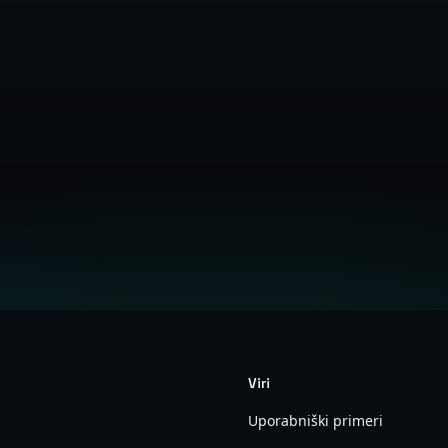
Varnostna dokumentacija
Kontaktirajte varnostno ekip
Viri
Uporabniški primeri