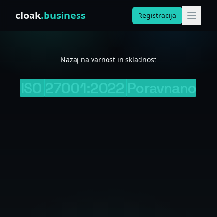
Skip to content
cloak
.business
Registracija
Nazaj na varnost in skladnost
ISO
27001:2022
Poravnano