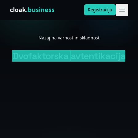
Skip to content
cloak
.business
Registracija
Nazaj na varnost in skladnost
Dvofaktorska
avtentikacija