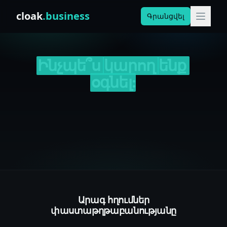
Skip to content
cloak
.business
Գրանցվել
Ինչպե՞ս
կարող
ենք
օգնել:
Արագ հղումներ
փաստաթղթաբանությանը