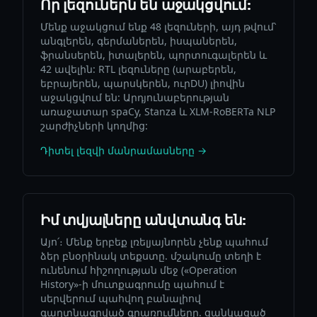
Որ լեզուներն են աջակցվում:
Մենք աջակցում ենք 48 լեզուների, այդ թվում՝
անգլերեն, գերմաներեն, իսպաներեն,
ֆրանսերեն, իտալերեն, պորտուգալերեն և
42 ավելին: RTL լեզուները (արաբերեն,
եբրայերեն, պարսկերեն, ուրDU) լիովին
աջակցվում են: Արդյունաբերության
առաջատար spaCy, Stanza և XLM-RoBERTa NLP
շարժիչների կողմից:
Դիտել լեզվի մանրամասները →
Իմ տվյալները անվտանգ են:
Այո՛։ Մենք երբեք լռելյայնորեն չենք պահում
ձեր բնօրինակ տեքստը. մշակումը տեղի է
ունենում հիշողության մեջ («Operation
History»-ի մուտքագրումը պահում է
սերվերում պահվող բանալիով
գաղտնագրված գրառումները. ցանկացած