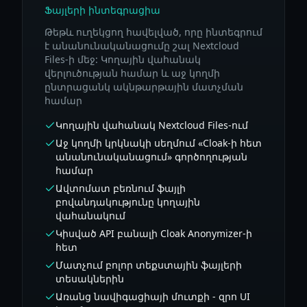
Ֆայլերի ինտեգրացիա
Թեթև ուղեկցող հավելված, որը ինտեգրում
է անանունականացումը շալ Nextcloud
Files-ի մեջ: Կողային վահանակ
վերլուծության համար և աջ կողմի
ընտրացանկ ակնթարթային մատչման
համար
Կողային վահանակ Nextcloud Files-ում
Աջ կողմի կրկնակի սեղմում «Cloak-ի հետ
անանունականացում» գործողության
համար
Ավտոմատ բեռնում ֆայլի
բովանդակությունը կողային
վահանակում
Կիսված API բանալի Cloak Anonymizer-ի
հետ
Մատչում բոլոր տեքստային ֆայլերի
տեսակներին
Առանց նավիգացիայի մուտքի - զրո UI