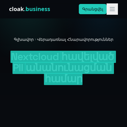
Skip to content
cloak
.business
Գրանցվել
Գլխավոր
Վերադառնալ Հնարավորություններ
Nextcloud
հավելված
PII
անանունացման
համար