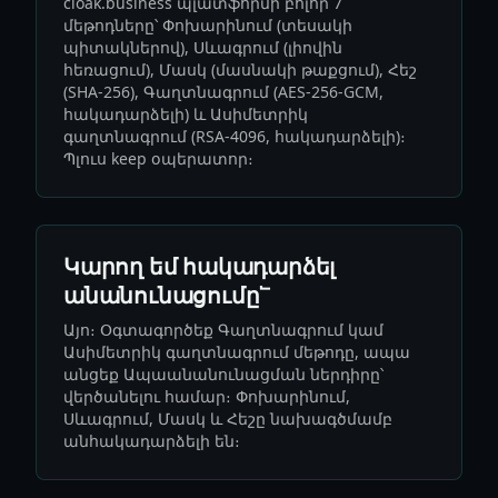
cloak.business պլատֆորմի բոլոր 7
մեթոդները՝ Փոխարինում (տեսակի
պիտակներով), Սևագրում (լիովին
հեռացում), Մասկ (մասնակի թաքցում), Հեշ
(SHA-256), Գաղտնագրում (AES-256-GCM,
հակադարձելի) և Ասիմետրիկ
գաղտնագրում (RSA-4096, հակադարձելի)։
Պլուս keep օպերատոր։
Կարող եմ հակադարձել
անանունացումը՟
Այո։ Օգտագործեք Գաղտնագրում կամ
Ասիմետրիկ գաղտնագրում մեթոդը, ապա
անցեք Ապաանանունացման ներդիրը՝
վերծանելու համար։ Փոխարինում,
Սևագրում, Մասկ և Հեշը նախագծմամբ
անհակադարձելի են։