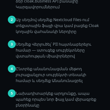
ձեր cloak.business API բանալիը
Կարգավորումներում
Աջ սեղմով սեղմեք Nextcloud Files-ում
2
տեքստային ֆայլի վրա կամ բացեք Cloak
կողային վահանակի ներդիրը
Սեղմեք Վերլուծել՝ PII հայտնաբերելու
3
համար — ստուգեք սուբյեկտները
վստահության միավորներով
Ընտրեք անանունացման մեթոդ
4
յուրաքանչյուր սուբյեկտի տեսակի
համար և սեղմեք Անանունացրել
Նախադիտարկեք արդյունքը, ապա
5
պահեք որպես նոր ֆայլ կամ վերագրեք
բնօրինակը