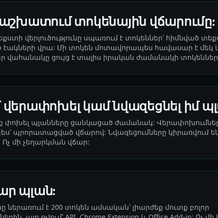
է աշխատում տոկենային վճարումը:
եքստի վերլուծությունը սպառում է տոկեններ՝ հիմնված տե
 էակների վրա: Մի տոկեն մոտավորապես հավասար է մեկ
: Ձեր վահանակը ցույց է տալիս իրական ժամանակի տոկեննե
 վերափոխել կամ նվազեցնել իմ պլ
 եք փոխել պլանները ցանկացած ժամանակ: Վերափոխումները
ես՝ պրորատացված վճարով: Նվազեցումները կիրառվում ե
 Ոչ մի չեղարկման վճար:
ար պլան:
ը ներառում է 200 տոկեն ամսական՝ լիարժեք մուտք բոլոր
րին, այդ թվում՝ API, Chrome Extension և Office Add-in: Ոչ 