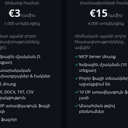
Անձանց համար
Մասնագետների համ
€3
€15
/ամիս
/ամիս
1,000 տոկեն/ցիկլ
4,000 տոկեն/ցիկլ
ճար պլանի բոլոր
Հիմնական պլանի բոլոր
րավորությունները,
հնարավորությունները,
ին՝
ավելին՝
մբային մշակման (5
MCP Server մուտք
եքստ)
Խմբային մշակման (10
ասարակական
տեքստ)
ախադրյալներ & էակներ
Բոլոր ֆայլի տեսակնե
I մուտք
աջակցվում են
F, DOCX, TXT, CSV
10 ՄԲ առավելագույն ֆ
ջակցություն
չափ
ՄԲ առավելագույն ֆայլի
Անսահման թվով
ափ
բեռնումներ
 ֆայլ/օր