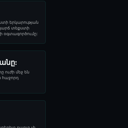
քստի երկարության
 կարճ տեքստի
րի օգտագործումը:
անը:
 ուժի մեջ են
ն հաջորդ
մի կրեդիտ քարտ չի