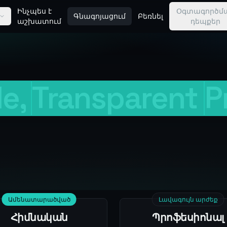
Ինչպես է
Օգտագործմ
Գնագոյացում
Բեռնել
աշխատում
դեպքեր
e,
Transparent
P
Ամենատարածված
Լավագույն արժեք
Հիմնական
Պրոֆեսիոնալ