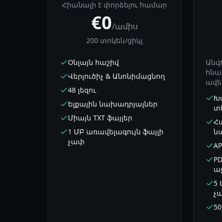
Հիանալի է փորձելու համար
€0
/ամիս
200 տոկեն/ցիկլ
Օնլայն հաշիվ
Անվ
հնա
Վերլուծիչ & Անոնիմացնող
ավել
48 լեզու
Խ
Ելքային նախադրյալներ
տ
Միայն TXT ֆայլեր
Հ
1 ՄԲ առավելագույն ֆայլի
ն
չափ
AP
PD
ա
5 
չ
50