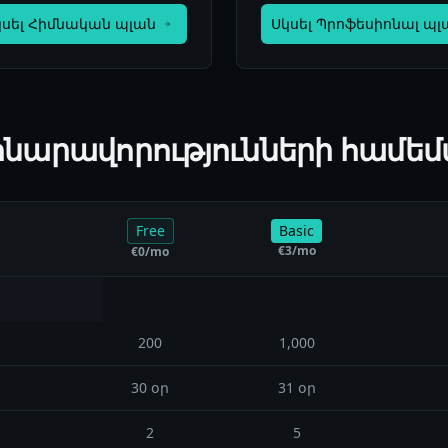
կսել Հիմնական պլան
Սկսել Պրոֆեսիոնալ պլ
հնարավորությունների համեմ
Free
Basic
€
3
/mo
€
0
/mo
200
1,000
30 օր
31 օր
2
5