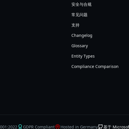
安全与合规
常见问题
支持
Changelog
Glossary
Entity Types
Compliance Comparison
7001:2022
GDPR Compliant
Hosted in Germany
基于 Microsoft