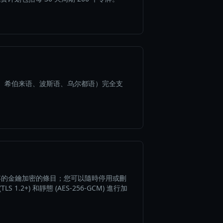
伯语、希伯来语、波斯语、乌尔都语）完全支
存的金鑰加密的條目；您可以隨時停用或刪
.2+) 和靜態 (AES-256-GCM) 進行加