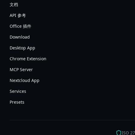
文档
API 参考
Office 插件
Download
Desktop App
Chrome Extension
MCP Server
Nextcloud App
Services
Presets
ISO 2