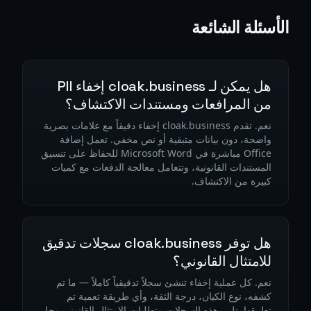
الأسئلة الشائعة
هل يمكن لـ cloak.business إخفاء PII
من المرافعات ومستندات الاكتشاف؟
نعم. تقدم cloak.business إخفاء دقيقاً مع علامات بصرية
واضحة، دون بيانات متبقية أو نص مخفي. تعمل إضافة
Office مباشرة في Microsoft Word للحفاظ على تنسيق
المستندات القانونية، وتتعامل معالجة الدفعات مع كميات
كبيرة من الاكتشاف.
هل توفر cloak.business سجلات تدقيق
للامتثال القانوني؟
نعم. كل عملية إخفاء تنشئ سجلاً تدقيقياً كاملاً — ما تم
كشفه، نوع الكيان، درجة الثقة، وأي طريقة تعمية تم
تطبيقها. تلبي هذه السجلات متطلبات الامتثال القانوني وحل