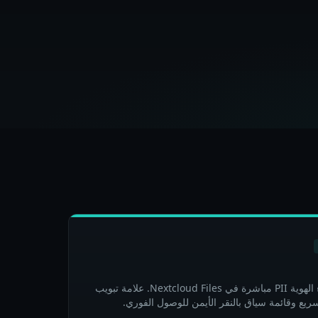
تطبيق خفيف الوزن يدمج إخفاء الهوية PII مباشرة في Nextcloud Files. علامة تبويب
ريع وقائمة سياق بالنقر الأيمن للوصول الفوري.