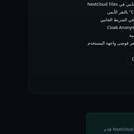
Nextcloud Fi
 في الشريط الجانبي
ية
صفر فوضى واجهة المستخدم
التطبيق يعمل بشكل كامل وجاهز للاختبار. قم بتنزيل الأرشيف والتثبيت يدويًا. النشر في Nextcloud App Store قادم