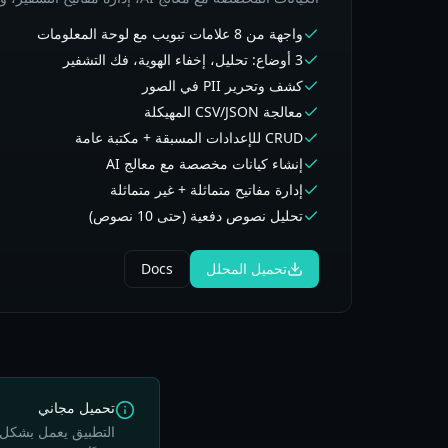
واجهة من 8 علامات تبويب مع لوحة المعلومات
3 أوضاع: تحليل، إخفاء الهوية، فك التشفير
كشف وتحرير PII في الصور
معالجة CSV/JSON المهيكلة
CRUD للإعدادات المسبقة + مكتبة عامة
إنشاء كيانات مخصصة مع معالج AI
إدارة مفاتيح متماثلة + غير متماثلة
تحليل نصوص دفعية (حتى 10 نصوص)
تحميل المحلل
Docs
تحميل مجاني