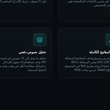
 قم بتحرير الكيانات المكتشفة بلون
أول 5 صفوف، تنزيل الإخراج المخفي الهوية.
بل للتخصيص.
لمفاتيح الكاملة
تحليل نصوص دفعي
وعرض ونسخ وحذف المفاتيح المتماثلة
تحليل ما يصل إلى 10 نصوص في اس
(AES-256-GCM) وغير المتماثلة (RSA-
API واحد. إضافة/إزالة حقول الإدخال
4096). إنشاء أزواج مفاتيح RSA في المتصفح
ديناميكيًا، معالجة الكل في وقت واحد م
النتائج المدمجة.