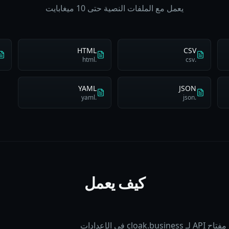
يعمل مع الملفات النصية حتى 10 ميغابايت
HTML
CSV
.html
.csv
YAML
JSON
.yaml
.json
كيف يعمل
cl في الإعدادات