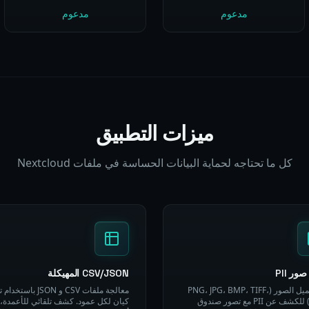
مدعوم
مدعوم
ميزات التطبيق
كل ما تحتاجه لحماية البيانات الحساسة في ملفات Nextcloud
ور PII
CSV/JSON المهيكلة
قم بتحميل الصور (PNG، JPG، BMP، TIFF،
معالجة ملفات CSV و JSON با
WebP) للكشف عن PII مع تصور صندوق
كيان لكل عمود. كشف تلقائي للأعمدة، م