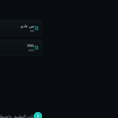
نص عادي
.txt
XML
.xml
ثبّت التطبيق واضبط مفتاح API لـ oak.business
1