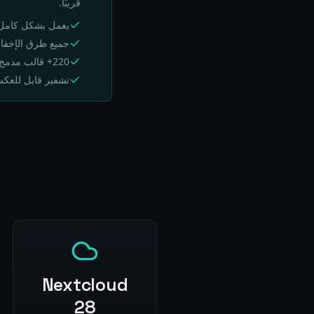
قريبًا.
يعمل بشكل كامل مع cloud 28، 29، 30
جميع طرق الإخفاء ا
220+ قالب مدمج بما في ذلك 85+ قالب بلدي
تشفير قابل للعكس 
Nextcloud
28