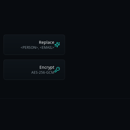
Replace
<PERSON>, <EMAIL>
Encrypt
AES-256-GCM