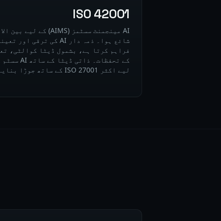
ISO 42001
شائع ہوا۔ ذمہ دار AI کی تر
فراہم کرتا ہے، بشمول ڈیٹا کوالٹی، تع
کے تحفظات۔ ذا
لیے اکثر ISO 27001 کے ساتھ جوڑا بنایا جاتا ہے۔