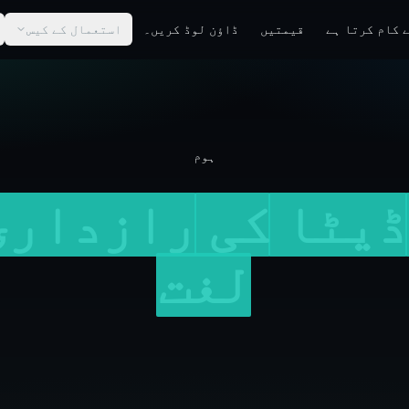
 کام کرتا ہے
قیمتیں
ڈاؤن لوڈ کریں۔
استعمال کے کیس
ہوم
ڈیٹا
کی
رازداری
لغت