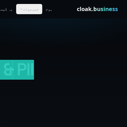
Skip to conten
cloak
.business
ہوم
خصوصیات
یہ کیسے
&
PII