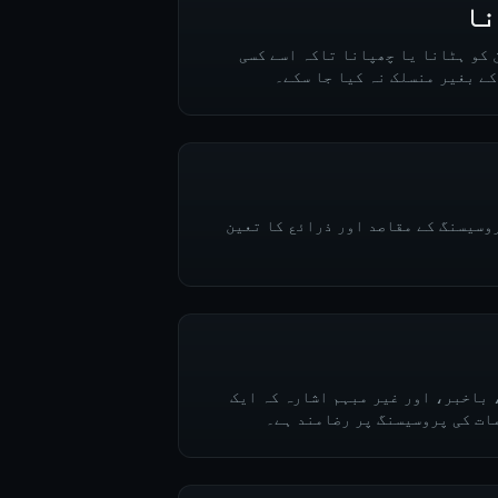
نا
 کو ہٹانا یا چھپانا تاکہ اسے کسی
ے بغیر منسلک نہ کیا جا سکے۔
روسیسنگ کے مقاصد اور ذرائع کا تعین
 باخبر، اور غیر مبہم اشارہ کہ ایک
ات کی پروسیسنگ پر رضامند ہے۔