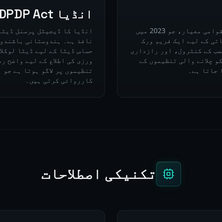
انڈیا DPDP Act
AI مینجمنٹ سسٹمز (AIMS) کے لیے بین الاقوامی معیار، جو 2023 میں
قی اور تعیناتی کے لیے ایک فریم ورک
نافذ ہے۔ ہندوستانی باشندوں
صب کے کنٹرول، اور رازداری
تی ڈیٹا کے ساتھ AI سسٹم کو چلانے والی تنظیموں کے
ورزی کی اطلاع کے لیے واضح ر
تنظیموں پر لاگو ہوتا ہے جو 
کارروائی کرتی ہیں۔
تکنیکی اصطلاحات