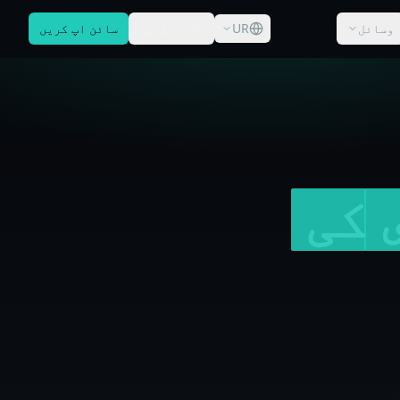
وسائل
UR
لاگ ان کریں
سائن اپ کریں
کی