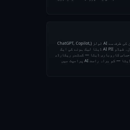
IT کی منظوری کے بغیر ملازمین کی طرف سے AI ٹولز (ChatGPT, Copilot,
Gemini) کا غیر مجاز استعمال۔ شیڈو AI PII ڈیٹا لیک ہونے کی ایک
حساس کاروباری ڈیٹا — کسٹمر ریکارڈ،
مریض کی معلومات، مالیاتی ڈیٹا — کو براہ راست AI پرامپٹ میں