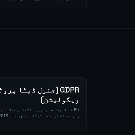
GDPR (جنرل ڈیٹا پرو
ریگولیشن)
EU کا ضابطہ جو یورپی اقتصادی علاقے می
پروسیسنگ کو منظم کرتا ہے، جو مئی 2018 سے نافذ ہے۔