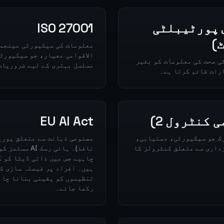
نس پورٹیبلٹی
ISO 27001
)
الاقوامی معیار، جو سیکیورٹ
ی صحت کی معلومات کو بغیر
مسلسل بہتری کے لیے ضروریات
رات قائم کرتا ہے۔
EU AI Act
رک جو سیکیورٹی، دستیابی،
داری سے متعلق کنٹرولز کا
نافذ)۔ ہائی ر
تنظیموں کو یقینی بنانا چاہ
رکھا جائے۔