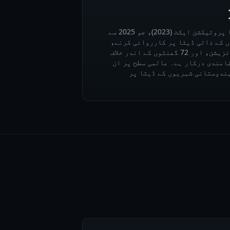
انڈیا کا ڈیجیٹل پرسنل ڈیٹا پروٹیکشن ایکٹ (2023)، جو 2025 سے
 کے ذاتی ڈیٹا پر کارروائی کرنے،
حساس ڈیٹا کے لیے ڈیٹا لوکلائزیشن، اور 72 گھنٹوں کے اندر خلاف
ضامندی درکار ہے۔ عالمی سطح پر ان
ہندوستانی شہریوں کے ڈیٹا پر