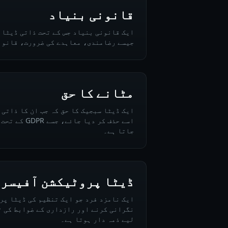
قانونی بنیاد
ایک قانونی بنیاد جس کے تحت ذاتی ڈیٹا 
جیسے رضامندی، معاہدے کی ضرورت، قانون
مٹانے کا حق
ایک ڈیٹا سبجیک کا حق کہ جب ان کا ذاتی 
اسے حذف کر دیا
جاتا ہے۔
ڈیٹا پروٹیکشن آفیسر (DPO
ایک نامزد فرد جو ایک تنظیم کی ڈیٹا پر
نگرانی کرنے اور رازداری کے ضوابط کی ت
لیے ذمہ دار ہوتا ہے۔