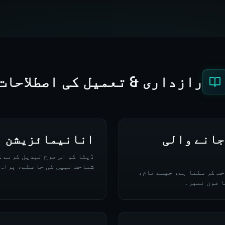
رازداری & تعمیل کی اصطلاحات
جانے والی
انانیمائزیشن
ڈیٹا کو اس طرح تبدیل کرنے ک
شناخت نہیں کی جا سکے، براہ
خت کر سکتا ہے، جیسے نام،
ا فون نمبر۔