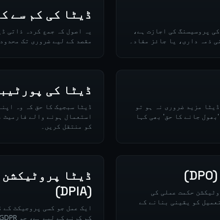
ڈیٹا کی کم سے ک
کی پروسیسنگ کی اجازت ہے،
یہ اصول کہ جمع کردہ ذاتی ڈ
ی ذمہ داری، یا جائز مفاد۔
مقصد کے لیے ضروری تک محدود
ڈیٹا کی پورٹیب
ڈیٹا مزید ضروری نہ ہو تو
ڈیٹا سبجیک کا حق کہ وہ اپنے
 جائے، جسے GDPR کے تحت 'بھول جانے کا حق' بھی کہا
استعمال ہونے والے فارمیٹ م
کو منتقل کریں۔
)
ڈیٹا پروٹیکشن 
(DPIA)
وٹیکشن حکمت عملی کی
عمیل کو یقینی بنانے کے
ایک عمل جو کسی پروجیکٹ کے 