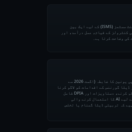
معلومات کی سیکیورٹی مینجمنٹ سسٹمز (ISMS) کے لیے ایک بین
ی کنٹرولز کے قیام، عمل درآمد، اور
 کی وضاحت کرتا ہے۔
مصنوعی ذہانت سے متعلق یورپی یونین کا ضابطہ (اگست 2026 سے
سک AI سسٹمز کو ڈیٹا گورننس کے اقدامات کو لاگو کرنا
چاہیے جس میں ذاتی ڈیٹا کو کم کرنے، دستاویزات اور DPIA شامل
ہیں۔ افراد پر فیصلہ سازی کے لیے AI کا استعمال کرنے والی
یے کہ تربیتی ڈیٹا گمنام یا تخلص