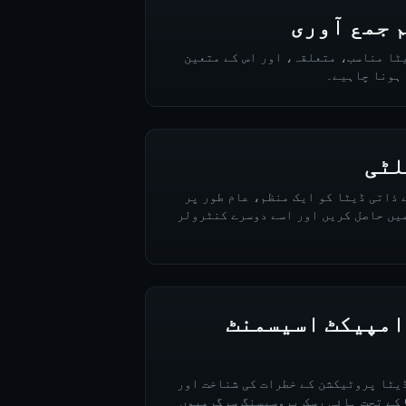
م جمع آوری
یٹا مناسب، متعلقہ، اور اس کے متعین
 ہونا چاہیے۔
لٹی
 ذاتی ڈیٹا کو ایک منظم، عام طور پر
یں حاصل کریں اور اسے دوسرے کنٹرولر
امپیکٹ اسیسمنٹ
ڈیٹا پروٹیکشن کے خطرات کی شناخت اور
کم کرنے کے لیے ہے، جو GDPR کے تحت ہائی رسک پروسیسنگ سرگرمیوں