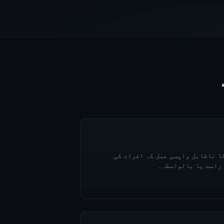
ا ناقابل واپسی عمل کہ افراد کی
 راست یا بالواسطہ۔