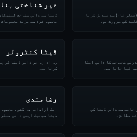
غیر شناختی بنا
جعلی نام) سے تبدیل کرنا
ڈیٹا سے ذاتی شناخت کنندگان
لید کی ضرورت ہو۔
مخصوص فرد سے مزید معلومات ک
ڈیٹا کنٹرولر
درتی شخص جس کا ذاتی ڈیٹا
وہ ادارہ جو ذاتی ڈیٹا کی پ
س کیا جاتا ہے۔
کرتا ہے۔
رضامندی
 جانب سے ذاتی ڈیٹا کی
ایک آزادانہ دی گئی، مخصوص،
کے مطابق۔
ڈیٹا سبجیک اپنی ذاتی معلوم