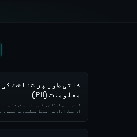
ذاتی طور پر شناخت کی 
معلومات (PII)
کوئی بھی ڈیٹا جو کسی مخصوص فرد کی شنا
ای میل ایڈریس، سوشل سیکیورٹی نمبر، ی