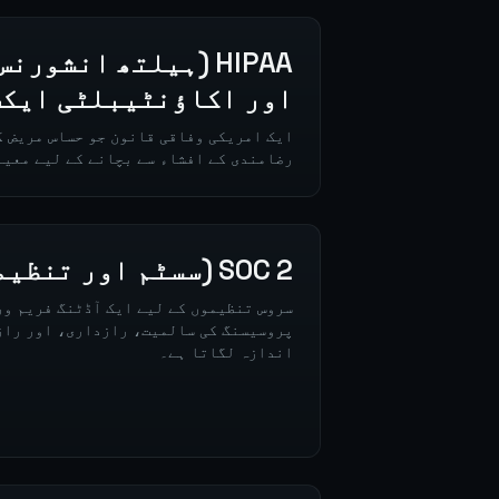
HIPAA (ہیلتھ انشور
اور اکاؤنٹیبلٹی ایکٹ
ایک امریکی وفاقی قانون جو حساس مریض ک
رضامندی کے افشاء سے بچانے کے لیے معیا
SOC 2 (سسٹم اور تنظیمی کنٹرول 2)
سروس تنظیموں کے لیے ایک آڈٹنگ فریم و
پروسیسنگ کی سالمیت، رازداری، اور راز
اندازہ لگاتا ہے۔