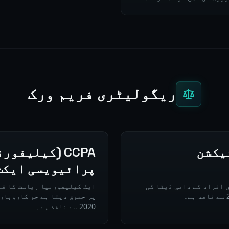
ریگولیٹری فریم ورک
ٹیکشن
CCPA (کیلیفو
پرائیویسی ایکٹ
ں افراد کے ذاتی ڈیٹا کی
ایک کیلیفورنیا ریاست کا قا
پر حقوق دیتا ہے جو کاروبارو
2020 سے نافذ ہے۔