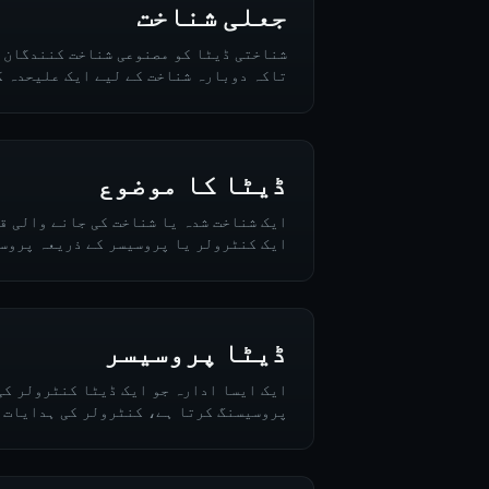
جعلی شناخت
شناختی ڈیٹا کو مصنوعی شناخت کنندگان (
تاکہ دوبارہ شناخت کے لیے ایک علیحدہ ک
ڈیٹا کا موضوع
ایک شناخت شدہ یا شناخت کی جانے والی ق
ایک کنٹرولر یا پروسیسر کے ذریعہ پروسی
ڈیٹا پروسیسر
ایک ایسا ادارہ جو ایک ڈیٹا کنٹرولر کی
پروسیسنگ کرتا ہے، کنٹرولر کی ہدایات 