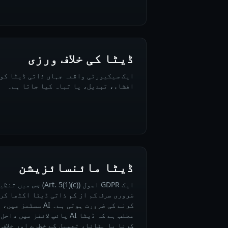
ڈیٹا کی خلاف ورزی
ایک سیکیورٹی واقعہ جہاں ذاتی ڈیٹا کو 
افشاء، تبدیل، یا تباہ کیا جاتا ہے۔
ڈیٹا مائنسائزیشن
ایک GDPR اصول ( 5(1)(c
ضروری صرف کم از کم ذاتی ڈیٹا اکٹھا کر
کرنے کی ضرورت ہوتی ہے
کرنا یا ہٹانا، تعمیل کے خطرے اور خلاف 