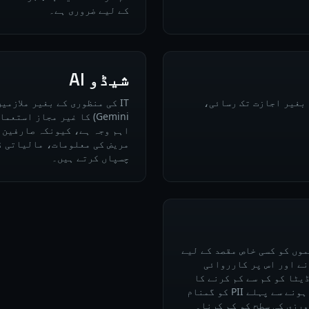
کے لیے ضروری ہے۔
شیڈو AI
بغیر اجازت تک رسائی،
اہم وجہ ہے، کیونکہ صارفین 
چسپاں کرتے ہیں۔
Art.)) جس میں تنظیموں کو کسی خاص مقصد کے لیے
نے اور اس پر کارروائی
۔ AI سسٹمز میں، ڈیٹا کو کم سے کم کرنے کا
مطلب ہے کہ ڈیٹا AI پائپ لائنز میں داخل ہونے سے پہلے PII کو گمنام
ورزی کی سطح کو کم کرنا۔