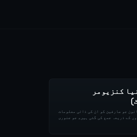
رنیا کنزیومر
)
نون جو صارفین کو ان کی ذاتی معلومات
ں کے ذریعہ جمع کی گئی ہیں، جو جنوری