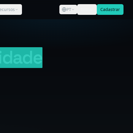
ecursos
PT
Entrar
Cadastrar
idade