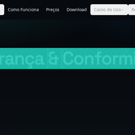
Como Funciona
Preços
Download
Casos de Uso
R
rança
&
Conform