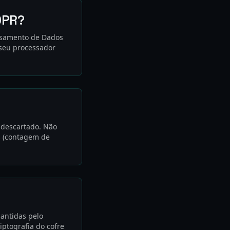
DPR?
ssamento de Dados
 seu processador
 descartado. Não
s (contagem de
mantidas pelo
ptografia do cofre