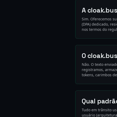
A cloak.bu
Sim. Oferecemos su
(DPA) dedicado, res
nos termos do regu
O cloak.bu
Não. O texto envia
registramos, armaz
tokens, carimbos d
Qual padrão
Tudo em trânsito us
usuário (arquitetur