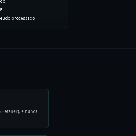
ado
UE
teúdo processado
(Hetzner), e nunca