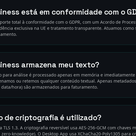
siness está em conformidade com o G
porte total à conformidade com o GDPR, com um Acordo de Proce
idência exclusiva na UE e tratamento transparente. Atuamos como
lamento.
siness armazena meu texto?
do para análise é processado apenas em memória e imediatamente
enamos ou retemos qualquer conteúdo textual. Apenas metadado
e data/hora) são armazenados para faturamento.
 de criptografia é utilizado?
a TLS 1.3. A criptografia reversível usa AES-256-GCM com chaves 
a zero-knowledge). O Desktop App usa XChaCha20-Poly1305 para cri