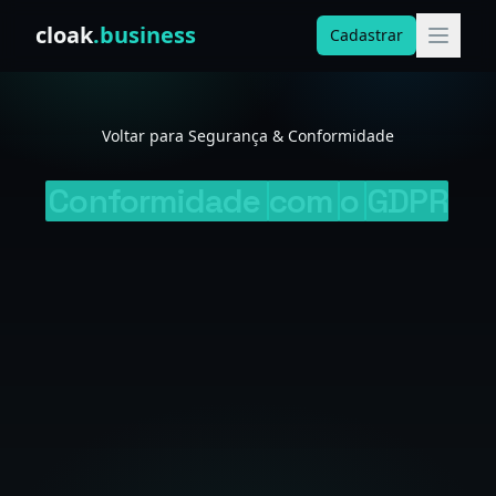
Skip to content
cloak
.business
Cadastrar
Voltar para Segurança & Conformidade
Conformidade
com
o
GDPR