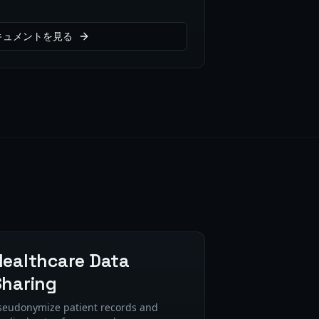
ドキュメントを見る
Healthcare Data
Sharing
seudonymize patient records and