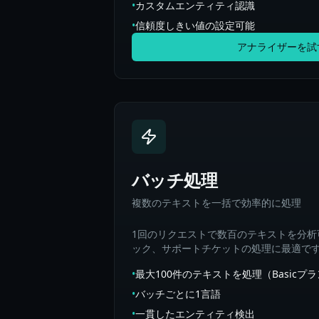
•
カスタムエンティティ認識
•
信頼度しきい値の設定可能
アナライザーを試
バッチ処理
複数のテキストを一括で効率的に処理
1回のリクエストで数百のテキストを分析
ック、サポートチケットの処理に最適で
•
最大100件のテキストを処理（Basicプ
•
バッチごとに1言語
•
一貫したエンティティ検出