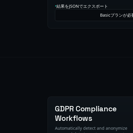
•
結果をJSONでエクスポート
Basicプランが必
GDPR Compliance
Workflows
Automatically detect and anonymize