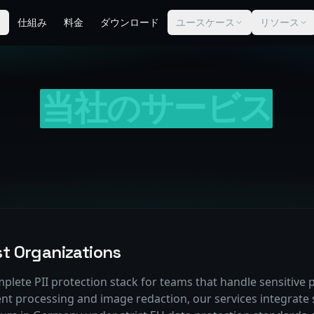
仕組み
料金
ダウンロード
ユースケース
リソース
当社のサービス
rst Organizations
plete PII protection stack for teams that handle sensitive 
nt processing and image redaction, our services integrate 