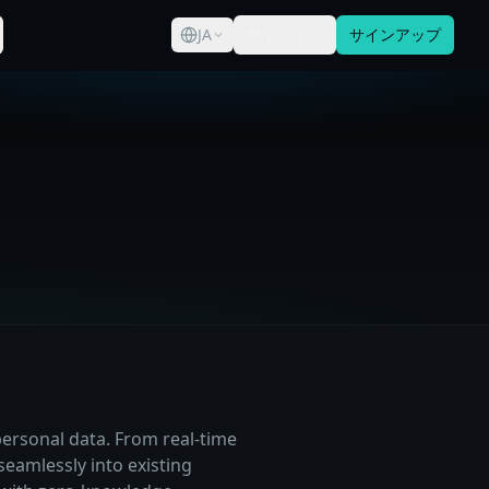
JA
サインイン
サインアップ
personal data. From real-time
seamlessly into existing