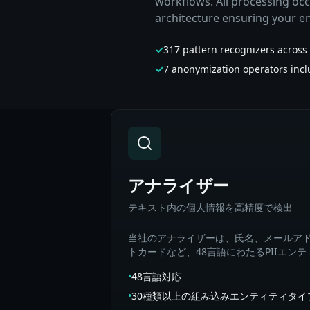
workflows. All processing oc
architecture ensuring your en
✓
317 pattern recognizers across
✓
7 anonymization operators incl
Our Services
アナライザー
テキスト内の個人情報を高精度で検出
当社のアナライザーは、氏名、メールア
トカードなど、48言語にわたるPIIエン
•
48言語対応
•
30種類以上の組み込みエンティティタイ