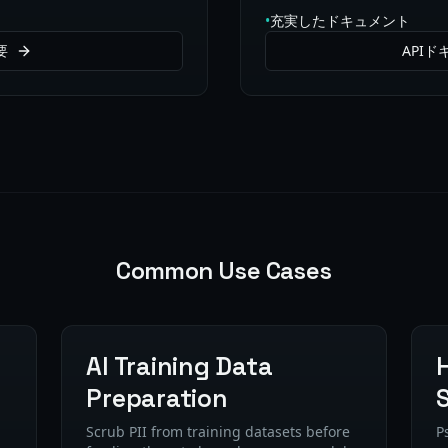
•
充実したドキュメント
要
API
Common Use Cases
AI Training Data
Preparation
Scrub PII from training datasets before
P