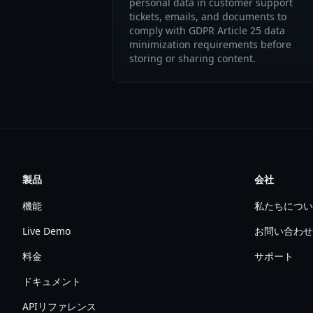
personal data in customer support
tickets, emails, and documents to
comply with GDPR Article 25 data
minimization requirements before
storing or sharing content.
製品
会社
機能
私たちについ
Live Demo
お問い合わせ
料金
サポート
ドキュメント
APIリファレンス