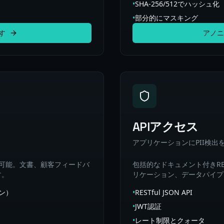
•
SHA-256/512でハッシュ化
•
部分的にマスキング
す
アノニ
APIアクセス
アプリケーションにPII検出
可能。文書、顧客フィードバ
包括的なドキュメント付きRES
す。
リケーション、データパイプ
ラン）
•
RESTful JSON API
•
JWT認証
•
レート制限とクォータ