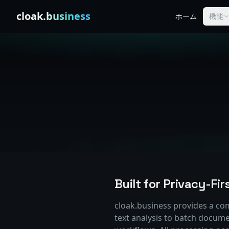
Skip to content
cloak
.business
ホーム
機能
Built for Privacy-Fi
cloak.business provides a com
text analysis to batch docume