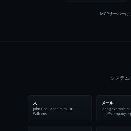
MCPサーバーは
システム
人
メール
John Doe, Jane Smith, Dr.
john@example.co
Williams
info@company.or