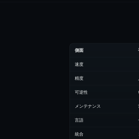
側面
速度
精度
可逆性
メンテナンス
言語
統合