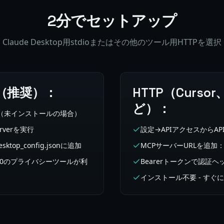
2分でセットアップ
Claude Desktop用stdioまたはその他のツール用HTTPを選択
op（推奨）：
HTTP（Cursor
ど）：
トール（未インストールの場合）
serverを実行
設定→APIアクセスからA
ktop_config.jsonに追加
MCPサーバーURLを追加：https
動 - 10のプライバシーツールが利
Bearerトークンで認証
インストール不要 - すぐ