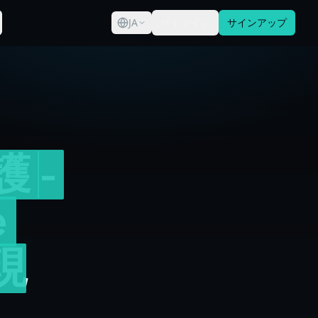
JA
サインイン
サインアップ
護
-
e
現