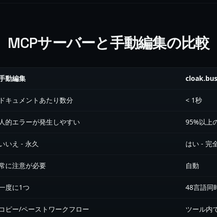
MCPサーバーと手動編集の比較
手動編集
cloak.bu
ドキュメントあたり数分
< 1秒
人的エラーが発生しやすい
95%以上
いいえ - 永久
はい - 
常に注意が必要
自動
一度に1つ
48言語同
コピー/ペーストワークフロー
ツール内