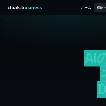
Skip to content
cloak
.business
ホーム
機能
A