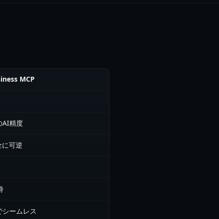
siness MCP
のAI精度
完全に可逆
時
でシームレス