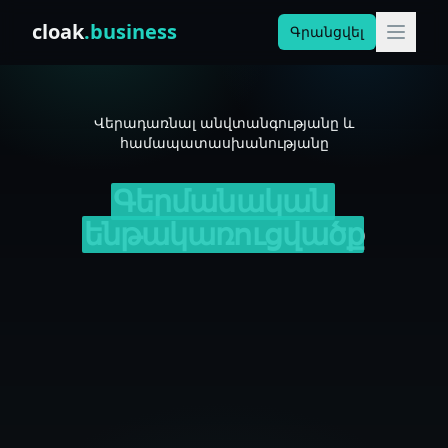
Skip to content
cloak
.business
Գրանցվել
Վերադառնալ անվտանգությանը և
համապատասխանությանը
Գերմանական
ենթակառուցվածք