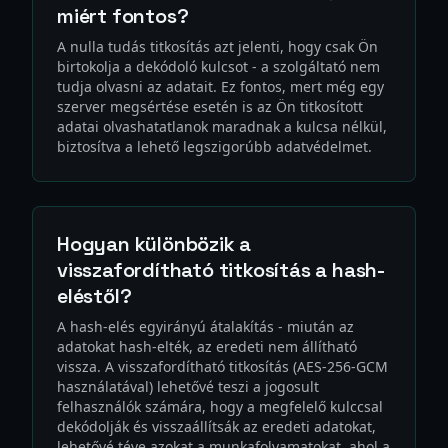
miért fontos?
A nulla tudás titkosítás azt jelenti, hogy csak Ön
birtokolja a dekódoló kulcsot - a szolgáltató nem
tudja olvasni az adatait. Ez fontos, mert még egy
szerver megsértése esetén is az Ön titkosított
adatai olvashatatlanok maradnak a kulcsa nélkül,
biztosítva a lehető legszigorúbb adatvédelmet.
Hogyan különbözik a
visszafordítható titkosítás a hash-
eléstől?
A hash-elés egyirányú átalakítás - miután az
adatokat hash-elték, az eredeti nem állítható
vissza. A visszafordítható titkosítás (AES-256-GCM
használatával) lehetővé teszi a jogosult
felhasználók számára, hogy a megfelelő kulccsal
dekódolják és visszaállítsák az eredeti adatokat,
lehetővé téve azokat a munkafolyamatokat, ahol a