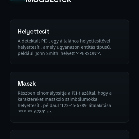
Helyettesít
A detektált PII-t egy általános helyettesítővel
helyettesíti, amely ugyanazon entitás típusú,
például 'John Smith' helyett '<PERSON>'.
Maszk
Részben elhomályosítja a PII-t azáltal, hogy a
karaktereket maszkoló szimbólumokkal
helyettesíti, például '123-45-6789' átalakítása
'***-**-6789'-re.