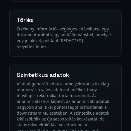
Törlés
Érzékeny információk végleges eltávolítása egy
dokumentumból vagy adatállományból, amelyet
egy jelölővel, például [REDACTED]
helyettesítenek.
Szintetikus adatok
AI által generált adatok, amelyek statisztikailag
utánozzák a valós adatokat anélkül, hogy
tényleges rekordokat tartalmaznának. Az
anonimizáláshoz képest: az anonimizált adatok
nagyobb analitikai pontosságot biztosítanak a
downstream ML esetében; A szintetikus adatok
kiküszöbölik az újraazonosítás kockázatát, de
statisztikai eltolódást vezetnek be. A
visszafordítható anonimizálást részesítjük