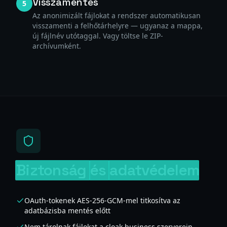
Visszamentés
5
Az anonimizált fájlokat a rendszer automatikusan
visszamenti a felhőtárhelyre — ugyanaz a mappa,
új fájlnév utótaggal. Vagy töltse le ZIP-
archívumként.
Biztonság
és
adatvédelem
OAuth-tokenek AES-256-GCM-mel titkosítva az
adatbázisba mentés előtt
Nem tárolnak fájlokat a cloak.business szerverein —