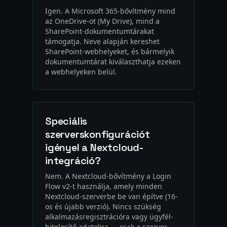
Igen. A Microsoft 365-bővítmény mind
az OneDrive-ot (My Drive), mind a
SharePoint-dokumentumtárakat
támogatja. Neve alapján kereshet
SharePoint-webhelyeket, és bármelyik
dokumentumtárat kiválaszthatja ezeken
a webhelyeken belül.
Speciális
szerverskonfigurációt
igényel a Nextcloud-
integráció?
Nem. A Nextcloud-bővítmény a Login
Flow v2-t használja, amely minden
Nextcloud-szerverbe be van építve (16-
os és újabb verzió). Nincs szükség
alkalmazásregisztrációra vagy ügyfél-
hitelesítő adatokra — csak a szerver