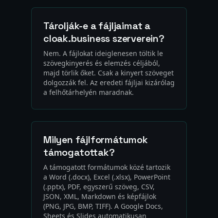
Tárolják-e a fájljaimat a
cloak.business szerverein?
Nem. A fájlokat ideiglenesen töltik le
szövegkinyerés és elemzés céljából,
majd törlik őket. Csak a kinyert szöveget
dolgozzák fel. Az eredeti fájljai kizárólag
a felhőtárhelyén maradnak.
Milyen fájlformátumok
támogatottak?
A támogatott formátumok közé tartozik
a Word (.docx), Excel (.xlsx), PowerPoint
(.pptx), PDF, egyszerű szöveg, CSV,
JSON, XML, Markdown és képfájlok
(PNG, JPG, BMP, TIFF). A Google Docs,
Sheets és Slides automatikusan