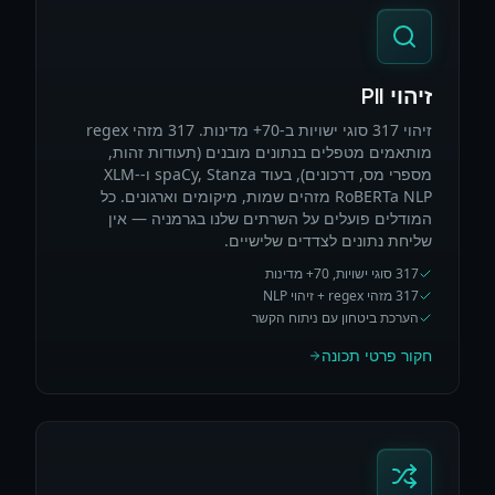
זיהוי PII
זיהוי 317 סוגי ישויות ב-70+ מדינות. 317 מזהי regex
מותאמים מטפלים בנתונים מובנים (תעודות זהות,
מספרי מס, דרכונים), בעוד spaCy, Stanza ו-XLM-
RoBERTa NLP מזהים שמות, מיקומים וארגונים. כל
המודלים פועלים על השרתים שלנו בגרמניה — אין
שליחת נתונים לצדדים שלישיים.
317 סוגי ישויות, 70+ מדינות
317 מזהי regex + זיהוי NLP
הערכת ביטחון עם ניתוח הקשר
חקור פרטי תכונה