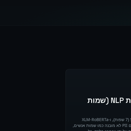
זיהוי ישויות בשמות NLP (שמות
spaCy (25 שפות), Stanza NER (7 שפות), ו-XLM-RoBERTa
transformers (16 שפות) מזהים PII לא מובנה כמו שמות אנשים,