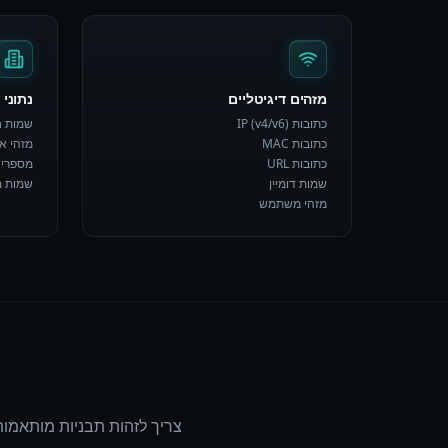
מזהים דיגיטליים
נתוני 
כתובות IP (v4/v6)
שמות ח
כתובות MAC
מזהי אר
כתובות URL
מספרי 
שמות דומיין
שמות מ
מזהי משתמש
צריך לזהות תבניות מותאמות אישית? צור סוגי י