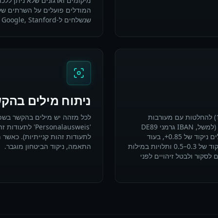
המודלים פועלים על השרתים שלנ
שנשלחים ל-Meta, Google, Stanford או כל צד שלישי.
ניתוח מילים בהק
כל זיהוי כולל ניקוד ביטחון (0.0–1.0) להחלטות עם מעורבות
לכל מזהה יש מילים בהקשר בשפה
אנושית. פורמטים מאוד ספציפיים (למשל, IBAN גרמני DE89
3704 0044 0532 0130 00) מקבלים ניקוד של 0.85+, בעוד
לתעודות זהות קנייתיות). כאשר 
שתבניות ספרות גנריות מקבלות ניקוד של 0.3–0.5 ותלויות במילות
התאמה, ניקוד הביטחון מוגבר.
 לסקור ולבטל זיהויים לפני