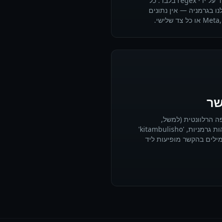
מיקומים וארגונים שלא ניתן ללכוד על ידי regex בלבד. כל
ו בגרמניה — אין נתונים
שר
 הרלוונטית (למשל,
'Personalausweis' לתעודות זהות גרמניות, 'kitambulisho'
מילים בהקשר מופיעות ליד