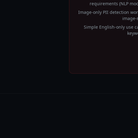
requirements (NLP mod
Image-only PII detection wor
image-r
Simple English-only use c
keywo