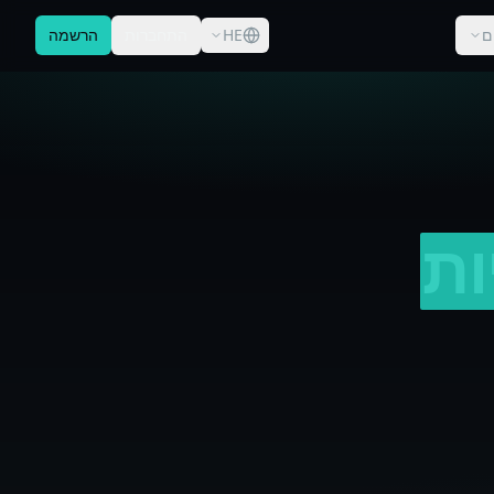
ם
HE
התחברות
הרשמה
ות