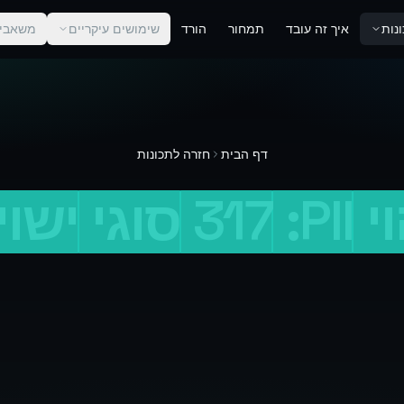
נות
איך זה עובד
תמחור
הורד
שימושים עיקריים
משאבי
דף הבית
חזרה לתכונות
י
PII:
317
סוגי
ישוי