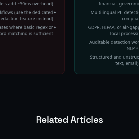
els add ~50ms overhead)
financial, governm
kflows (use the dedicated
✦
Multilingual PII detect
edaction feature instead)
complia
ases where basic regex or
✦
GDPR, HIPAA, or air-ga
rd matching is sufficient
local process
Auditable detection wor
NLP +
Structured and unstruc
text, email
Related Articles