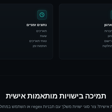
ארגון
נתונים זמניים
ברות
תאריכים
גון
שעות
רישום
טווחי תאריכים
חלקות
חותמות זמן
תמיכה בישויות מותאמות אישית
שויות משלך עם תבניות regex או השתמש במחולל התבניות המונחה AI שלנו.