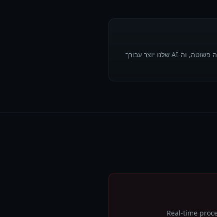
תאר מה אתה רוצה לזהות בשפה פשוטה, וה-AI שלנו יוצר עבורך
Real-time proc