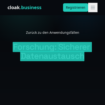
Skip to content
cloak
.business
Registrieren
Zurück zu den Anwendungsfällen
Forschung:
Sicherer
Datenaustausch