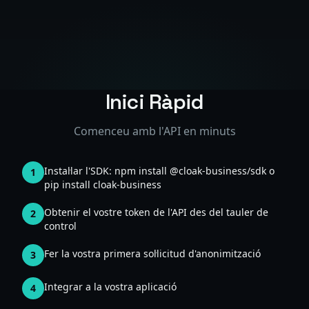
Inici Ràpid
Comenceu amb l'API en minuts
Instal·lar l'SDK: npm install @cloak-business/sdk o
1
pip install cloak-business
Obtenir el vostre token de l'API des del tauler de
2
control
Fer la vostra primera sol·licitud d'anonimització
3
Integrar a la vostra aplicació
4