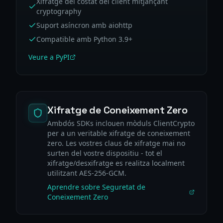
Xifratge del costat del client mitjançant
cryptography
Suport asíncron amb aiohttp
Compatible amb Python 3.9+
Veure a PyPI
Xifratge de Coneixement Zero
Ambdós SDKs inclouen mòduls ClientCrypto
per a un veritable xifratge de coneixement
zero. Les vostres claus de xifratge mai no
surten del vostre dispositiu - tot el
xifratge/desxifratge es realitza localment
utilitzant AES-256-GCM.
Aprendre sobre Seguretat de
Coneixement Zero