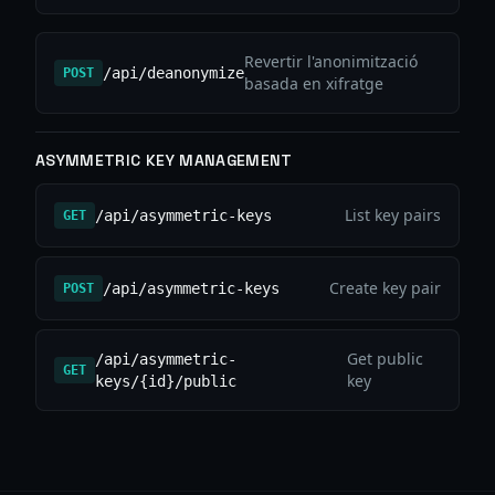
Revertir l'anonimització
/api/deanonymize
POST
basada en xifratge
ASYMMETRIC KEY MANAGEMENT
List key pairs
/api/asymmetric-keys
GET
Create key pair
/api/asymmetric-keys
POST
Get public
/api/asymmetric-
GET
key
keys/{id}/public