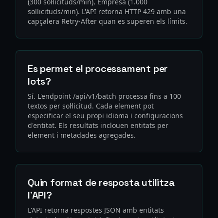
(300 sol·licituds/min), Empresa (1.000
sol·licituds/min). L'API retorna HTTP 429 amb una
capçalera Retry-After quan es superen els límits.
Es permet el processament per
lots?
Sí. L'endpoint /api/v1/batch processa fins a 100
textos per sol·licitud. Cada element pot
especificar el seu propi idioma i configuracions
d'entitat. Els resultats inclouen entitats per
element i metadades agregades.
Quin format de resposta utilitza
l'API?
L'API retorna respostes JSON amb entitats