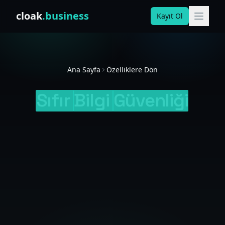
Skip to content
cloak
.business
Kayıt Ol
Ana Sayfa
Özelliklere Dön
Sıfır
Bilgi
Güvenliği