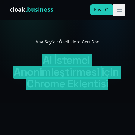
Skip to content
cloak
.business
Kayıt Ol
Ana Sayfa
Özelliklere Geri Dön
AI
İstemci
Anonimleştirmesi
için
Chrome
Eklentisi