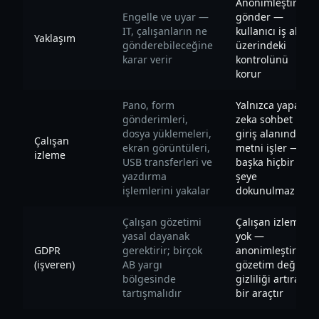
Anonimleştir ve
Engelle ve uyar —
gönder —
IT, çalışanların ne
kullanıcı iş akışı
Yaklaşım
gönderebileceğine
üzerindeki
karar verir
kontrolünü
korur
Pano, form
Yalnızca yapay
gönderimleri,
zeka sohbet
dosya yüklemeleri,
giriş alanındaki
Çalışan
ekran görüntüleri,
metni işler —
izleme
USB transferleri ve
başka hiçbir
yazdırma
şeye
işlemlerini yakalar
dokunulmaz
Çalışan gözetimi
Çalışan izleme
yasal dayanak
yok —
GDPR
gerektirir; birçok
anonimleştirme,
(işveren)
AB yargı
gözetim değil
bölgesinde
gizliliği artıran
tartışmalıdır
bir araçtır