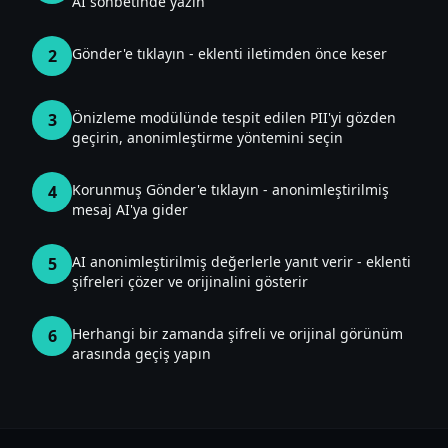
AI sohbetinde yazın
Gönder'e tıklayın - eklenti iletimden önce keser
2
Önizleme modülünde tespit edilen PII'yi gözden
3
geçirin, anonimleştirme yöntemini seçin
Korunmuş Gönder'e tıklayın - anonimleştirilmiş
4
mesaj AI'ya gider
AI anonimleştirilmiş değerlerle yanıt verir - eklenti
5
şifreleri çözer ve orijinalini gösterir
Herhangi bir zamanda şifreli ve orijinal görünüm
6
arasında geçiş yapın