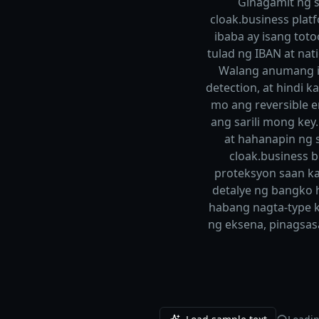
Ginagamit ng s
cloak.business plat
ibaba ay isang tot
tulad ng IBAN at nat
Walang anumang ip
detection, at hindi 
mo ang reversible e
ang sarili mong ke
at hahanapin ng 
cloak.business 
proteksyon saan k
detalye ng bangko 
habang nagta-type k
ng eksena, pinagsas