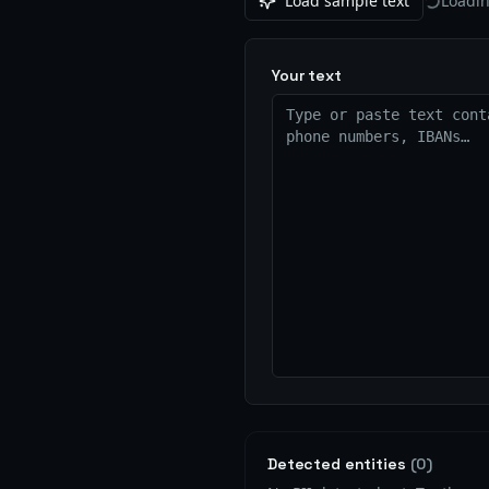
Load sample text
Loadin
Your text
Detected entities
(
0
)