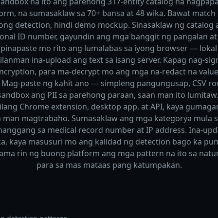
andbox na ito ang parehong 317-entity catalog na nagpa
form, na sumasaklaw sa 70+ bansa at 48 wika. Bawat match 
oong detection, hindi demo mockup. Sinasaklaw ng catalog 
ional ID number, gayundin ang mga banggit ng pangalan at 
inapaste mo rito ang lumalabas sa iyong browser — loka
kailanman ina-upload ang text sa isang server. Kapag nag-s
ncryption, para ma-decrypt mo ang mga na-redact na value
y. Mag-paste ng kahit ano — simpleng pangungusap, CSV ro
sandbox ang PII sa parehong paraan, saan man ito lumitaw. 
bilang Chrome extension, desktop app, at API, kaya gumag
a man magtrabaho. Sumasaklaw ang mga kategorya mula s
hanggang sa medical record number at IP address. Ina-upd
a, kaya masusuri mo ang kalidad ng detection bago ka pumil
ama rin ng buong platform ang mga pattern na ito sa natur
para sa mas mataas pang katumpakan.