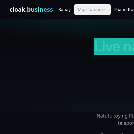
Skip to content
cloak
.business
Bahay
Mga Tampok
Paano It
Live
n
Natutukoy ng PI
telepon