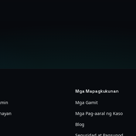
Magsimula nang libre
Mga Mapagkukunan
Amin
Mga Gamit
nayan
Mga Pag-aaral ng Kaso
Blog
Seguridad at Pagsunod