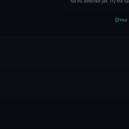
No PII detected yet. Try the s
Your 