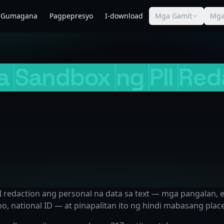
o Gumagana
Pagpepresyo
I-download
Mga Gamit
Mga
a
Sandbox
ng
PII
Red
I redaction ang personal na data sa text — mga pangalan, 
o, national ID — at pinapalitan ito ng hindi mabasang plac