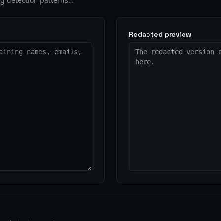
g detection patterns…
Redacted preview
The redacted version o
here.