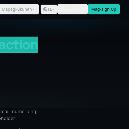
 Mapagkukunan
TL
Mag-sign in
Mag-sign Up
action
email, numero ng
eholder.