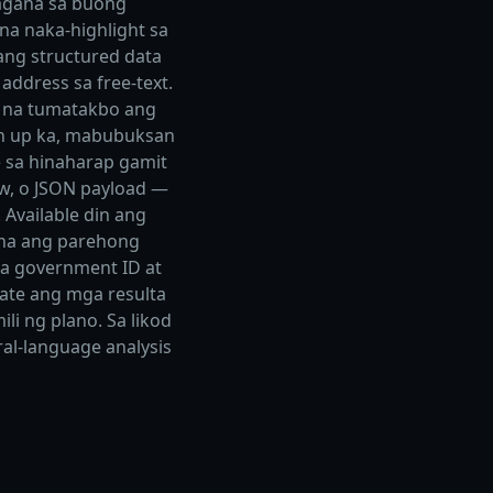
pagana sa buong
na naka-highlight sa
ang structured data
address sa free-text.
l na tumatakbo ang
ign up ka, mabubuksan
 sa hinaharap gamit
w, o JSON payload —
Available din ang
ana ang parehong
a government ID at
ate ang mga resulta
i ng plano. Sa likod
al-language analysis