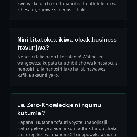
kwenye kifaa chako. Tunapokea tu uthibitisho wa
kihesabu, kamwe si nenosiri halisi.
Nini kitatokea ikiwa cloak.business
itavunjwa?
Nenosiri lako bado liko salama! Wahacker
wangeweza kupata tu uthibitisho wa kihesabu, si
nenosiri. Bila nenosiri lako halisi, hawawezi
kufikia akaunti yako.
Je, Zero-Knowledge ni ngumu
kutumia?
Hapana! Hutaona tofauti yoyote unapojisajili.
Hatua pekee ya ziada ni kuhifadhi kifungu chako
cha urejelezi wa maneno 24 unapoweka akaunti