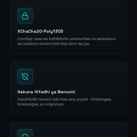
XChaCha20-Poly1305
Usimbaji sawa wa kuthibitisha unaotumiwa na wataalamu
wa usalama duniani kote kwa ulinzi wa juu.
Hakuna Hifadhi ya Nenosiri
Hatuhifadhi nenosiri lako kwa aina yoyote - limefungwa,
limepangwa, au vinginevyo.