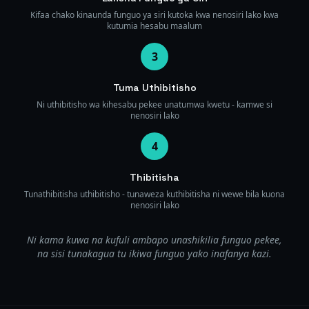
Kifaa chako kinaunda funguo ya siri kutoka kwa nenosiri lako kwa
kutumia hesabu maalum
3
Tuma Uthibitisho
Ni uthibitisho wa kihesabu pekee unatumwa kwetu - kamwe si
nenosiri lako
4
Thibitisha
Tunathibitisha uthibitisho - tunaweza kuthibitisha ni wewe bila kuona
nenosiri lako
Ni kama kuwa na kufuli ambapo unashikilia funguo pekee,
na sisi tunakagua tu ikiwa funguo yako inafanya kazi.