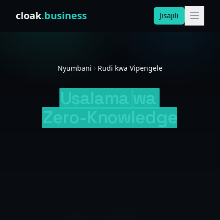
Skip to content
cloak
.business
Jisajili
Nyumbani
Rudi kwa Vipengele
Usalama
wa
Zero-Knowledge