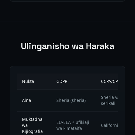
Ulinganisho wa Haraka
Nukta
GDPR
CCPA/CPRA
Sheria ya
Aina
Sheria (sheria)
serikali
Muktadha
EU/EEA + ufikiaji
wa
California
wa kimataifa
Kijiografia