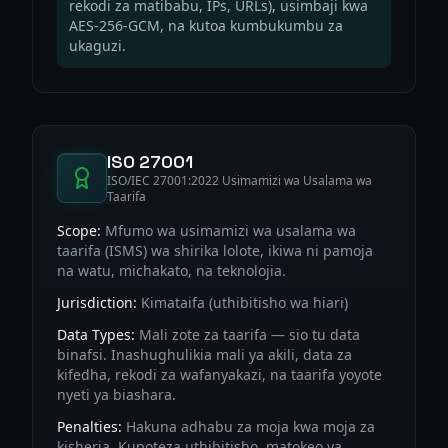
rekodi za matibabu, IPs, URLs), usimbaji kwa
AES-256-GCM, na kutoa kumbukumbu za
ukaguzi.
ISO 27001
ISO/IEC 27001:2022 Usimamizi wa Usalama wa
Taarifa
Scope:
Mfumo wa usimamizi wa usalama wa
taarifa (ISMS) wa shirika lolote, ikiwa ni pamoja
na watu, michakato, na teknolojia.
Jurisdiction:
Kimataifa (uthibitisho wa hiari)
Data Types:
Mali zote za taarifa — sio tu data
binafsi. Inashughulikia mali ya akili, data za
kifedha, rekodi za wafanyakazi, na taarifa yoyote
nyeti ya biashara.
Penalties:
Hakuna adhabu za moja kwa moja za
kisheria. Kupoteza uthibitisho, matokeo ya