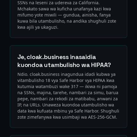
SSNs na leseni za udereva za California.
Mchakato sawa wa kuficha unafanya kazi kwa
mifumo yote miwili — gundua, ainisha, fanya
kuwa bila utambulisho, na andika shughuli zote
kwa ajili ya ukaguzi.
Je, cloak.business inasaidia
kuondoa utambulisho wa HIPAA?
Ndio. cloak.business inagundua idadi kubwa ya
vitambulisho 18 vya Safe Harbor vya HIPAA kwa
kutumia watambuzi wake 317 — ikiwa ni pamoja
na SSNs, majina, tarehe, nambari za simu, barua
pepe, nambari za rekodi za matibabu, anwani za
IP, na URLs. Unaweza kuondoa utambulisho wa
data kwa kufuata mbinu ya Safe Harbor. Shughuli
zote zimefanywa kwa usimbaji wa AES-256-GCM.