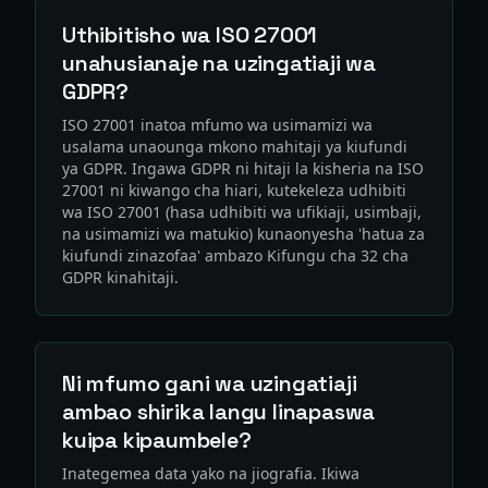
Uthibitisho wa ISO 27001
unahusianaje na uzingatiaji wa
GDPR?
ISO 27001 inatoa mfumo wa usimamizi wa
usalama unaounga mkono mahitaji ya kiufundi
ya GDPR. Ingawa GDPR ni hitaji la kisheria na ISO
27001 ni kiwango cha hiari, kutekeleza udhibiti
wa ISO 27001 (hasa udhibiti wa ufikiaji, usimbaji,
na usimamizi wa matukio) kunaonyesha 'hatua za
kiufundi zinazofaa' ambazo Kifungu cha 32 cha
GDPR kinahitaji.
Ni mfumo gani wa uzingatiaji
ambao shirika langu linapaswa
kuipa kipaumbele?
Inategemea data yako na jiografia. Ikiwa