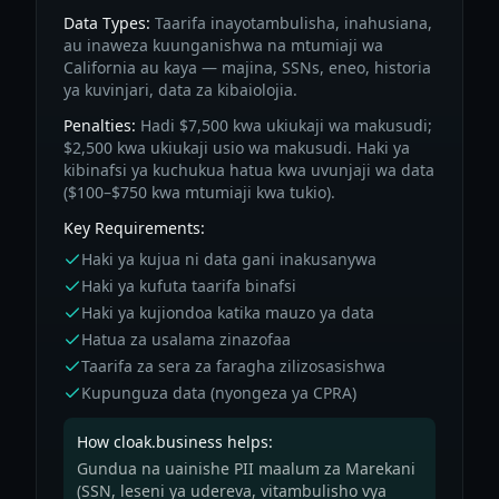
Data Types:
Taarifa inayotambulisha, inahusiana,
au inaweza kuunganishwa na mtumiaji wa
California au kaya — majina, SSNs, eneo, historia
ya kuvinjari, data za kibaiolojia.
Penalties:
Hadi $7,500 kwa ukiukaji wa makusudi;
$2,500 kwa ukiukaji usio wa makusudi. Haki ya
kibinafsi ya kuchukua hatua kwa uvunjaji wa data
($100–$750 kwa mtumiaji kwa tukio).
Key Requirements:
Haki ya kujua ni data gani inakusanywa
Haki ya kufuta taarifa binafsi
Haki ya kujiondoa katika mauzo ya data
Hatua za usalama zinazofaa
Taarifa za sera za faragha zilizosasishwa
Kupunguza data (nyongeza ya CPRA)
How cloak.business helps:
Gundua na uainishe PII maalum za Marekani
(SSN, leseni ya udereva, vitambulisho vya