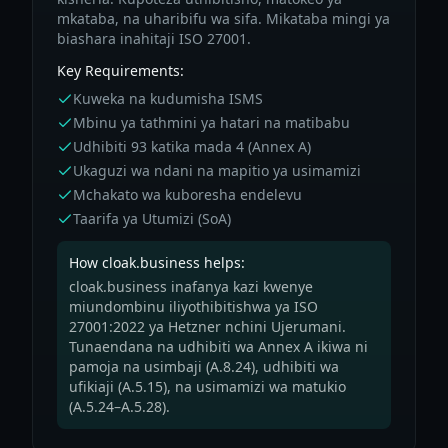
mkataba, na uharibifu wa sifa. Mikataba mingi ya
biashara inahitaji ISO 27001.
Key Requirements:
Kuweka na kudumisha ISMS
Mbinu ya tathmini ya hatari na matibabu
Udhibiti 93 katika mada 4 (Annex A)
Ukaguzi wa ndani na mapitio ya usimamizi
Mchakato wa kuboresha endelevu
Taarifa ya Utumizi (SoA)
How cloak.business helps:
cloak.business inafanya kazi kwenye
miundombinu iliyothibitishwa ya ISO
27001:2022 ya Hetzner nchini Ujerumani.
Tunaendana na udhibiti wa Annex A ikiwa ni
pamoja na usimbaji (A.8.24), udhibiti wa
ufikiaji (A.5.15), na usimamizi wa matukio
(A.5.24–A.5.28).