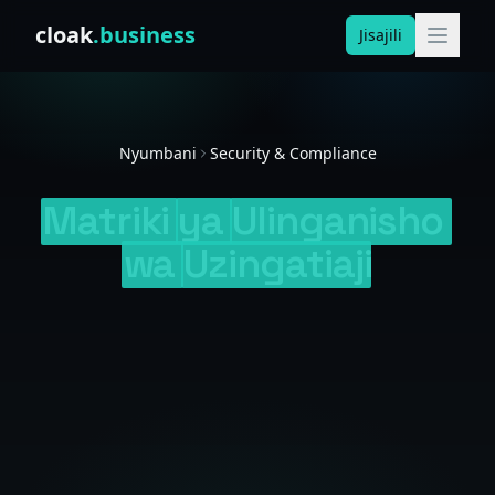
Skip to content
cloak
.business
Jisajili
Nyumbani
Security & Compliance
Matriki
ya
Ulinganisho
wa
Uzingatiaji