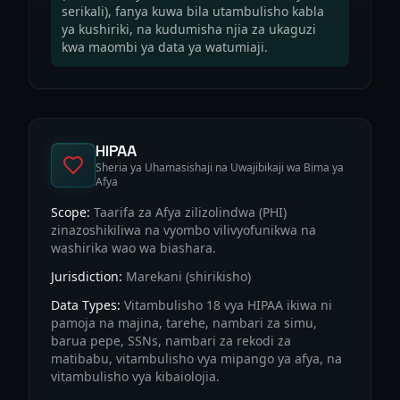
serikali), fanya kuwa bila utambulisho kabla
ya kushiriki, na kudumisha njia za ukaguzi
kwa maombi ya data ya watumiaji.
HIPAA
Sheria ya Uhamasishaji na Uwajibikaji wa Bima ya
Afya
Scope:
Taarifa za Afya zilizolindwa (PHI)
zinazoshikiliwa na vyombo vilivyofunikwa na
washirika wao wa biashara.
Jurisdiction:
Marekani (shirikisho)
Data Types:
Vitambulisho 18 vya HIPAA ikiwa ni
pamoja na majina, tarehe, nambari za simu,
barua pepe, SSNs, nambari za rekodi za
matibabu, vitambulisho vya mipango ya afya, na
vitambulisho vya kibaiolojia.