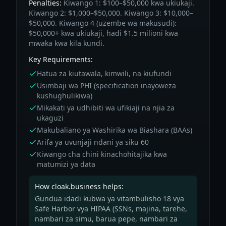
Penalties:
Kiwango 1: $100–$50,000 kwa ukiukaji.
Kiwango 2: $1,000–$50,000. Kiwango 3: $10,000–
$50,000. Kiwango 4 (uzembe wa makusudi):
$50,000+ kwa ukiukaji, hadi $1.5 milioni kwa
mwaka kwa kila kundi.
Key Requirements:
Hatua za kiutawala, kimwili, na kiufundi
Usimbaji wa PHI (specification inayoweza
kushughulikiwa)
Mikakati ya udhibiti wa ufikiaji na njia za
ukaguzi
Makubaliano ya Washirika wa Biashara (BAAs)
Arifa ya uvunjaji ndani ya siku 60
Kiwango cha chini kinachohitajika kwa
matumizi ya data
How cloak.business helps:
Gundua idadi kubwa ya vitambulisho 18 vya
Safe Harbor vya HIPAA (SSNs, majina, tarehe,
nambari za simu, barua pepe, nambari za