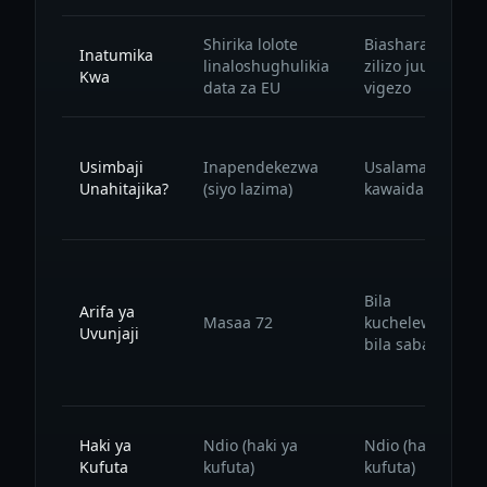
Shirika lolote
Biashara
Inatumika
linaloshughulikia
zilizo juu ya
Kwa
data za EU
vigezo
Usimbaji
Inapendekezwa
Usalama wa
Unahitajika?
(siyo lazima)
kawaida
Bila
Arifa ya
Masaa 72
kuchelewesha
Uvunjaji
bila sababu
Haki ya
Ndio (haki ya
Ndio (haki ya
Kufuta
kufuta)
kufuta)