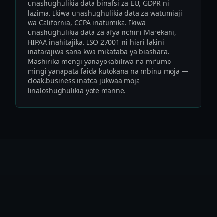
unashughulikia data binafsi za EU, GDPR ni
lazima. Ikiwa unashughulikia data za watumiaji
wa California, CCPA inatumika. Ikiwa
unashughulikia data za afya nchini Marekani,
HIPAA inahitajika. ISO 27001 ni hiari lakini
inatarajiwa sana kwa mikataba ya biashara.
Mashirika mengi yanayokabiliwa na mifumo
mingi yanapata faida kutokana na mbinu moja —
cloak.business inatoa jukwaa moja
linaloshughulikia yote manne.