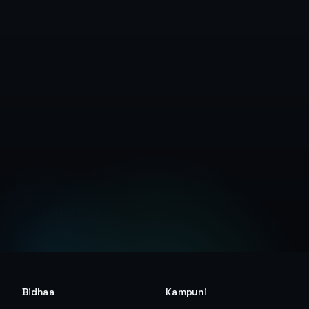
Anza Jaribio la Bure
Tazama Hati za Usalama
Bidhaa
Kampuni