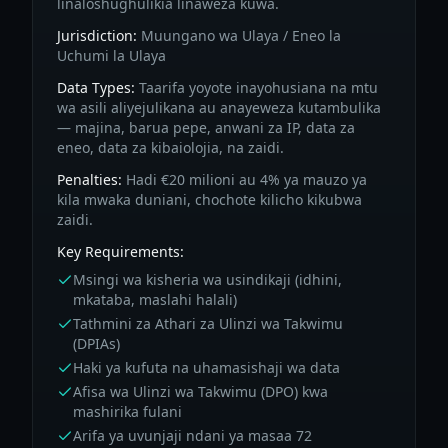
linaloshughulikia linaweza kuwa.
Jurisdiction:
Muungano wa Ulaya / Eneo la
Uchumi la Ulaya
Data Types:
Taarifa yoyote inayohusiana na mtu
wa asili aliyejulikana au anayeweza kutambulika
— majina, barua pepe, anwani za IP, data za
eneo, data za kibaiolojia, na zaidi.
Penalties:
Hadi €20 milioni au 4% ya mauzo ya
kila mwaka duniani, chochote kilicho kikubwa
zaidi.
Key Requirements:
Msingi wa kisheria wa usindikaji (idhini,
mkataba, maslahi halali)
Tathmini za Athari za Ulinzi wa Takwimu
(DPIAs)
Haki ya kufuta na uhamasishaji wa data
Afisa wa Ulinzi wa Takwimu (DPO) kwa
mashirika fulani
Arifa ya uvunjaji ndani ya masaa 72