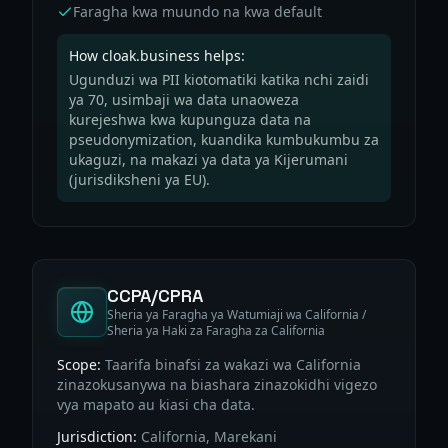
Faragha kwa muundo na kwa default
How cloak.business helps:
Ugunduzi wa PII kiotomatiki katika nchi zaidi
ya 70, usimbaji wa data unaoweza
kurejeshwa kwa kupunguza data na
pseudonymization, kuandika kumbukumbu za
ukaguzi, na makazi ya data ya Kijerumani
(jurisdiksheni ya EU).
CCPA/CPRA
Sheria ya Faragha ya Watumiaji wa California /
Sheria ya Haki za Faragha za California
Scope:
Taarifa binafsi za wakazi wa California
zinazokusanywa na biashara zinazokidhi vigezo
vya mapato au kiasi cha data.
Jurisdiction:
California, Marekani