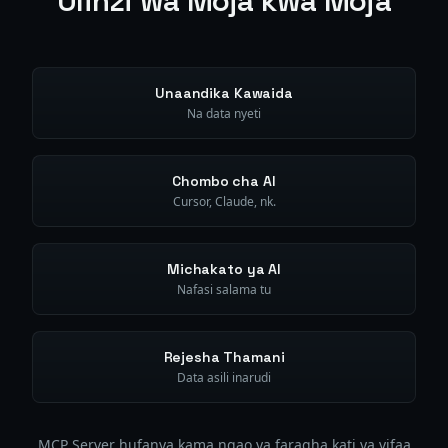
Ulinzi wa Moja kwa Moja
Unaandika Kawaida
Na data nyeti
Chombo cha AI
Cursor, Claude, nk.
Michakato ya AI
Nafasi salama tu
Rejesha Thamani
Data asili inarudi
MCP Server hufanya kama ngao ya faragha kati ya vifaa