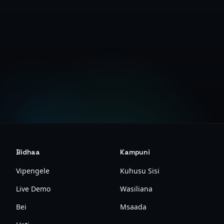
Anza Jaribio la Bure
Tazama Nyaraka
Bidhaa
Kampuni
Vipengele
Kuhusu Sisi
Live Demo
Wasiliana
Bei
Msaada