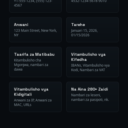
+1-555-1234, (555) 123-
4532-1234-5678-9010
4567
Anwani
Tarehe
123 Main Street, New York,
Januari 15, 2026,
NY
01/15/2026
Taarifa za Matibabu
Vitambulisho vya
Kifedha
Kitambulisho cha
Mgonjwa, nambari za
IBANs, Vitambulisho vya
dawa
Kodi, Nambari za VAT
Vitambulisho vya
Na Aina 280+ Zaidi
Kidigitali
Nambari za leseni,
nambari za pasipoti, nk.
Anwani za IP, Anwani za
MAC, URLs