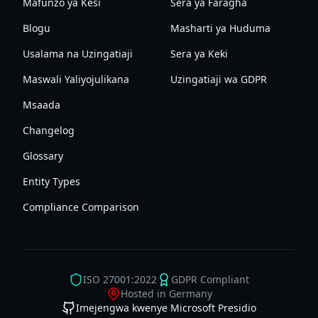
Mafunzo ya Kesi
Sera ya Faragha
Blogu
Masharti ya Huduma
Usalama na Uzingatiaji
Sera ya Keki
Maswali Yaliyojulikana
Uzingatiaji wa GDPR
Msaada
Changelog
Glossary
Entity Types
Compliance Comparison
ISO 27001:2022
GDPR Compliant
Hosted in Germany
Imejengwa kwenye Microsoft Presidio