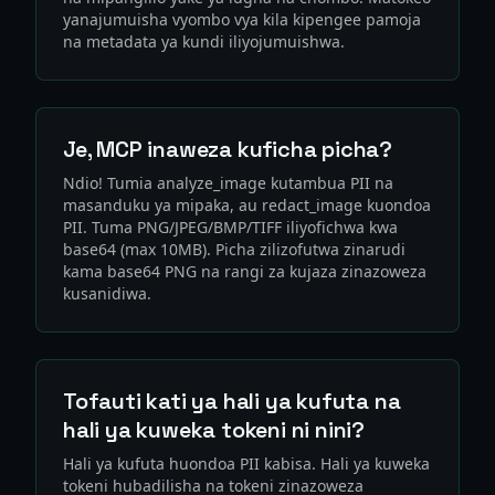
yanajumuisha vyombo vya kila kipengee pamoja
na metadata ya kundi iliyojumuishwa.
Je, MCP inaweza kuficha picha?
Ndio! Tumia analyze_image kutambua PII na
masanduku ya mipaka, au redact_image kuondoa
PII. Tuma PNG/JPEG/BMP/TIFF iliyofichwa kwa
base64 (max 10MB). Picha zilizofutwa zinarudi
kama base64 PNG na rangi za kujaza zinazoweza
kusanidiwa.
Tofauti kati ya hali ya kufuta na
hali ya kuweka tokeni ni nini?
Hali ya kufuta huondoa PII kabisa. Hali ya kuweka
tokeni hubadilisha na tokeni zinazoweza