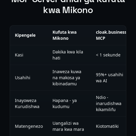
kwa Mikono
Kufuta kwa
cloak.business
Kipengele
Mikono
MCP
Dakika kwa kila
Kasi
< 1 sekunde
hati
Inaweza kuwa
95%+ usahihi
Usahihi
na makosa ya
wa AI
kibinadamu
Ndio -
Inayoweza
Hapana - ya
inarudishwa
Kurudishwa
kudumu
kikamilifu
Uangalizi wa
Matengenezo
Kiotomatiki
mara kwa mara