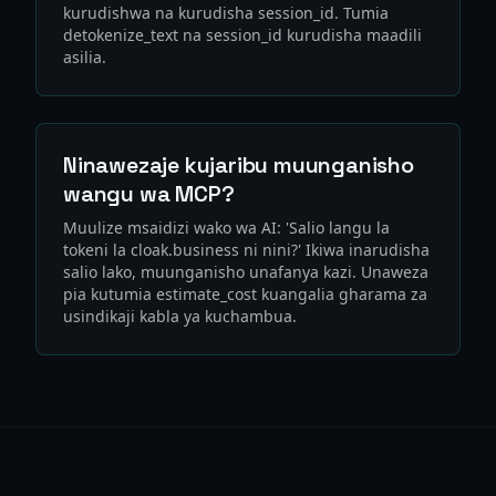
kurudishwa na kurudisha session_id. Tumia
detokenize_text na session_id kurudisha maadili
asilia.
Ninawezaje kujaribu muunganisho
wangu wa MCP?
Muulize msaidizi wako wa AI: 'Salio langu la
tokeni la cloak.business ni nini?' Ikiwa inarudisha
salio lako, muunganisho unafanya kazi. Unaweza
pia kutumia estimate_cost kuangalia gharama za
usindikaji kabla ya kuchambua.