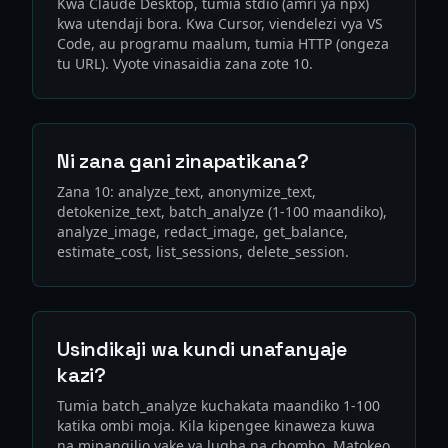
Kwa Claude Desktop, tumia stdio (amri ya npx)
kwa utendaji bora. Kwa Cursor, viendelezi vya VS
Code, au programu maalum, tumia HTTP (ongeza
tu URL). Vyote vinasaidia zana zote 10.
Ni zana gani zinapatikana?
Zana 10: analyze_text, anonymize_text,
detokenize_text, batch_analyze (1-100 maandiko),
analyze_image, redact_image, get_balance,
estimate_cost, list_sessions, delete_session.
Usindikaji wa kundi unafanyaje
kazi?
Tumia batch_analyze kuchakata maandiko 1-100
katika ombi moja. Kila kipengee kinaweza kuwa
na mipangilio yake ya lugha na chombo. Matokeo