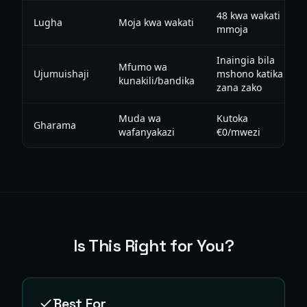
48 kwa wakati
Lugha
Moja kwa wakati
mmoja
Inaingia bila
Mfumo wa
Ujumuishaji
mshono katika
kunakili/bandika
zana zako
Muda wa
Kutoka
Gharama
wafanyakazi
€0/mwezi
Is This Right for You?
Best For