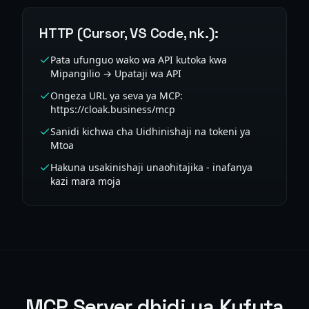
HTTP (Cursor, VS Code, nk.):
Pata ufunguo wako wa API kutoka kwa
Mipangilio → Upataji wa API
Ongeza URL ya seva ya MCP:
https://cloak.business/mcp
Sanidi kichwa cha Uidhinishaji na tokeni ya
Mtoa
Hakuna usakinishaji unaohitajika - inafanya
kazi mara moja
MCP Server dhidi ya Kufuta