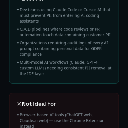
✦
Dev teams using Claude Code or Cursor AI that
must prevent PII from entering AI coding
assistants
✦
CI/CD pipelines where code reviews or PR
automation touch data containing customer PII
✦
Organizations requiring audit logs of every AI
prompt containing personal data for GDPR
compliance
✦
Multi-model AI workflows (Claude, GPT-4,
custom LLMs) needing consistent PII removal at
the IDE layer
Not Ideal For
✦
Browser-based AI tools (ChatGPT web,
Claude.ai web) — use the Chrome Extension
instead