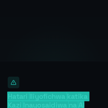
Hatari
Iliyofichwa
katika
Kazi
Inayosaidiwa
na
AI