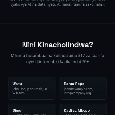
vyako vya AI na data nyeti. AI haioni taarifa zako halisi.
Nini Kinacholindwa?
Mfumo hutambua na kulinda aina 317 za taarifa
nyeti kiotomatiki katika nchi 70+
Watu
Barua Pepe
John Doe, Jane Smith, Dr.
john@example.com,
Williams
info@company.org
Simu
Kadi za Mkopo