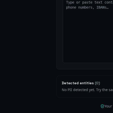
Detected entities
(
0
)
No PII detected yet. Try the s
Your 