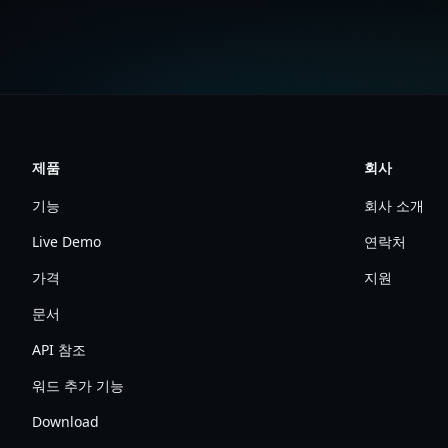
제품
회사
기능
회사 소개
Live Demo
연락처
가격
지원
문서
API 참조
워드 추가 기능
Download