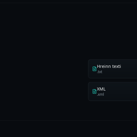
Hreinn texti
.txt
XML
.xml