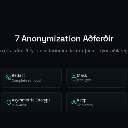
7 Anonymization Aðferðir
 rétta aðferð fyrir deildarinninn kröfur þínar - fyrir aðilate
Redact
Mask
Complete removal
J*** D**
Asymmetric Encrypt
Keep
RSA-4096
Skip entity