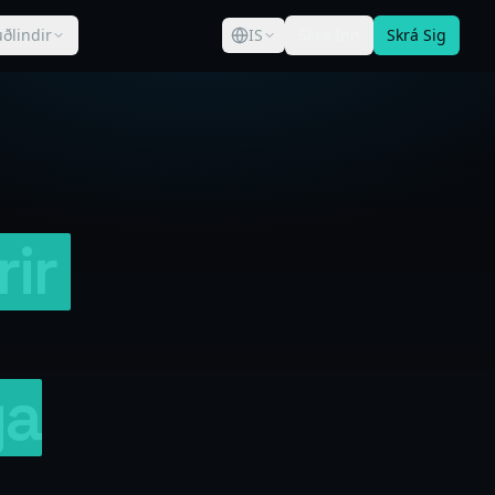
ðlindir
IS
Skrá Inn
Skrá Sig
rir
ga