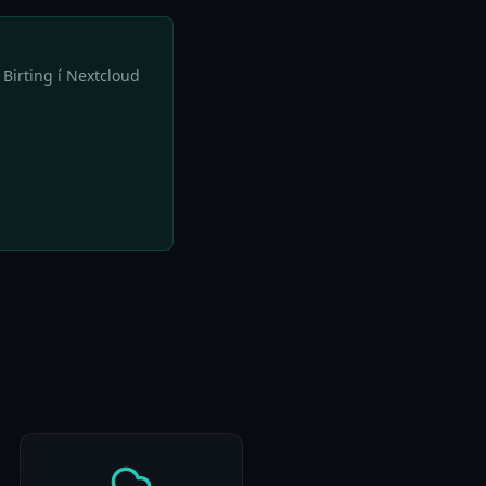
. Birting í Nextcloud