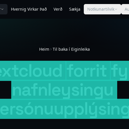
r
Hvernig Virkar Það
Verð
Sækja
Notkunartilvik
Au
Heim
Til baka í Eiginleika
xtcloud
forrit
fy
nafnleysingu
ersónuupplýsin