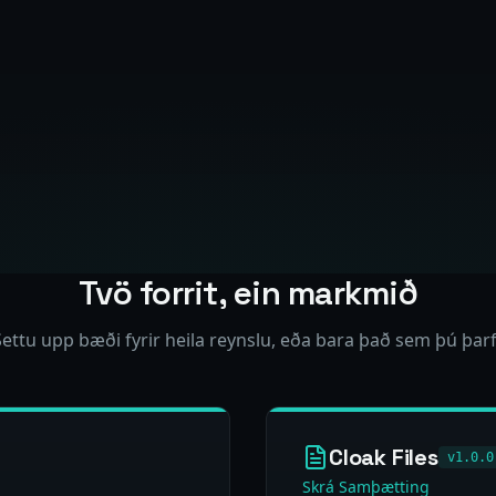
Tvö forrit, ein markmið
Settu upp bæði fyrir heila reynslu, eða bara það sem þú þarf
Cloak Files
v1.0.0
Skrá Samþætting