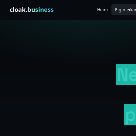
Skip to content
cloak
.business
Heim
Eiginleika
Ne
p