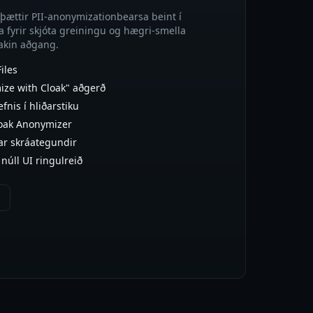
amþættir PII-anonymizationbearsa beint í
ka fyrir skjóta greiningu og hægri-smella
akin aðgang.
iles
ze with Cloak" aðgerð
fnis í hliðarstiku
Cloak Anonymizer
ar skráategundir
núll UI ringulreið