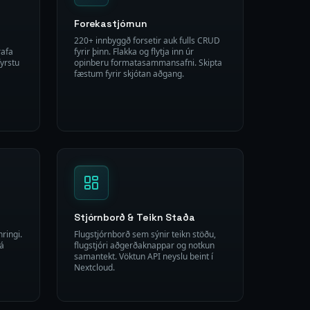
Forekastjórnun
220+ innbyggð forsetir auk fulls CRUD
rafa
fyrir þinn. Flakka og flytja inn úr
fyrstu
opinberu formatasammansafni. Skipta
fæstum fyrir skjótan aðgang.
Stjórnborð & Teikn Staða
hringi.
Flugstjórnborð sem sýnir teikn stöðu,
 á
flugstjóri aðgerðaknappar og notkun
samantekt. Vöktun API neyslu beint í
Nextcloud.