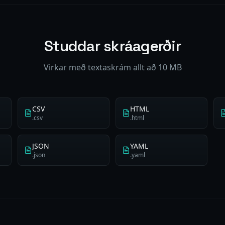
Studdar skráagerðir
Virkar með textaskrám allt að 10 MB
CSV
HTML
.csv
.html
JSON
YAML
.json
.yaml