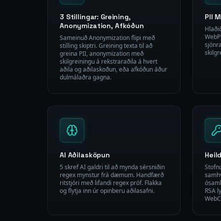
3 Stillingar: Greining,
PII 
Anonymization, Afkóðun
Hlaði
WebP)
Sameinuð Anonymization flipi með
sjónr
stilling skiptri. Greining texta til að
skilgr
greina PII, anonymization með
skilgreiningu á rekstraraðila á hvert
aðila og aðilaskoðun, eða afkóðun áður
dulmálaðra gagna.
AI Aðilasköpun
Heil
5 skref AI galdri til að mynda sérsniðin
Stofn
regex mynstur frá dæmum. Handfærð
samhv
ritstjóri með lifandi regex próf. Flakka
ósamh
og flytja inn úr opinberu aðilasafni.
RSA ly
WebCr