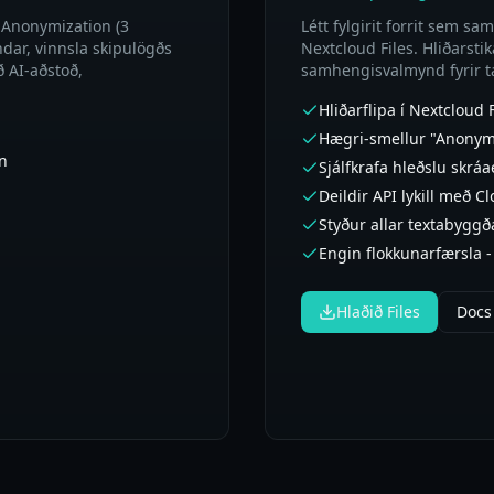
, Anonymization (3
Létt fylgirit forrit sem s
ndar, vinnsla skipulögðs
Nextcloud Files. Hliðarsti
ð AI-aðstoð,
samhengisvalmynd fyrir t
Hliðarflipa í Nextcloud F
Hægri-smellur "Anonymi
un
Sjálfkrafa hleðslu skráae
Deildir API lykill með 
Styður allar textabyggð
Engin flokkunarfærsla - 
Hlaðið Files
Docs