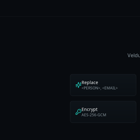
Veldu
Replace
<PERSON>, <EMAIL>
Encrypt
AES-256-GCM