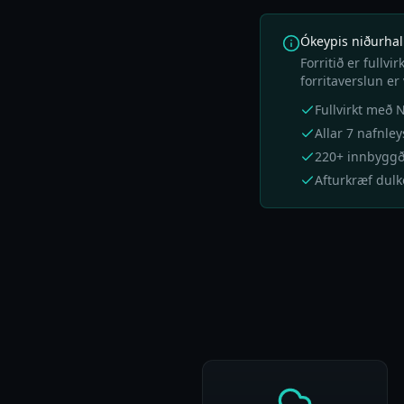
Ókeypis niðurhal
Forritið er fullvi
forritaverslun er
Fullvirkt með 
Allar 7 nafnle
220+ innbyggð
Afturkræf dul