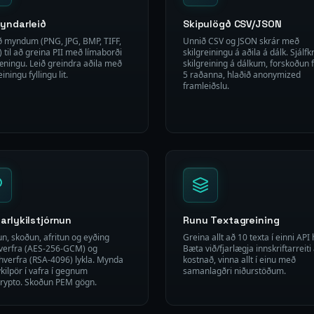
Myndarleið
Skipulögð CSV/JSON
ð myndum (PNG, JPG, BMP, TIFF,
Unnið CSV og JSON skrár með
 til að greina PII með límaborði
skilgreiningu á aðila á dálk. Sjálfk
æningu. Leið greindra aðila með
skilgreining á dálkum, forskoðun 
einingu fyllingu lit.
5 raðanna, hlaðið anonymized
framleiðslu.
darlykilstjórnun
Runu Textagreining
un, skoðun, afritun og eyðing
Greina allt að 10 texta í einni API 
erfra (AES-256-GCM) og
Bæta við/fjarlægja innskriftarreiti
verfra (RSA-4096) lykla. Mynda
kostnað, vinna allt í einu með
kilpör í vafra í gegnum
samanlagðri niðurstöðum.
ypto. Skoðun PEM gögn.