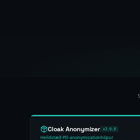
Cloak Anonymizer
v2.0.0
Heildstæð PII-anonymizationhópur