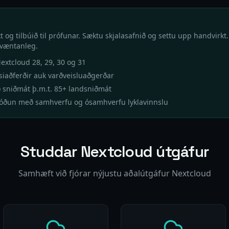
rkt og tilbúið til prófunar. Sæktu skjalasafnið og settu upp handvirkt
 væntanleg.
Nextcloud 28, 29, 30 og 31
ysiaðferðir auk varðveisluaðgerðar
 sniðmát þ.m.t. 85+ landsniðmát
kóðun með samhverfu og ósamhverfu lyklavinnslu
Studdar Nextcloud útgáfur
Samhæft við fjórar nýjustu aðalútgáfur Nextcloud