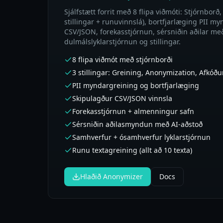
Sjálfstætt forrit með 8 flipa viðmóti: Stjórnborð
stillingar + runuvinnslá), bortfjarlæging PII my
CSV/JSON, forekasstjórnun, sérsniðin aðilar me
dulmálslyklarstjórnun og stillingar.
8 flipa viðmót með stjórnborði
3 stillingar: Greining, Anonymization, Afkóð
PII myndargreining og bortfjarlæging
Skipulagður CSV/JSON vinnsla
Forekasstjórnun + almenningur safn
Sérsniðin aðilasmyndun með AI-aðstoð
Samhverfur + ósamhverfur lyklarstjórnun
Runu textagreining (allt að 10 texta)
Hlaðið Anonymizer
Docs