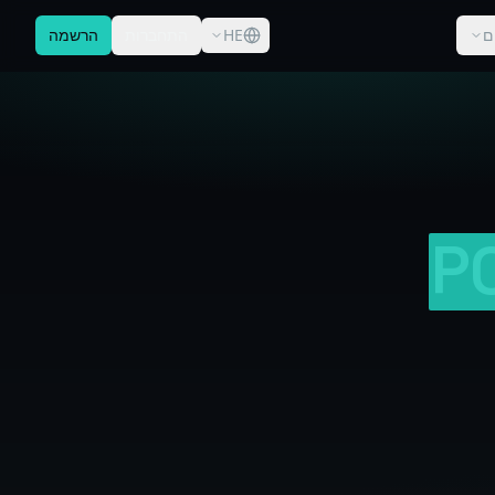
ם
HE
התחברות
הרשמה
P