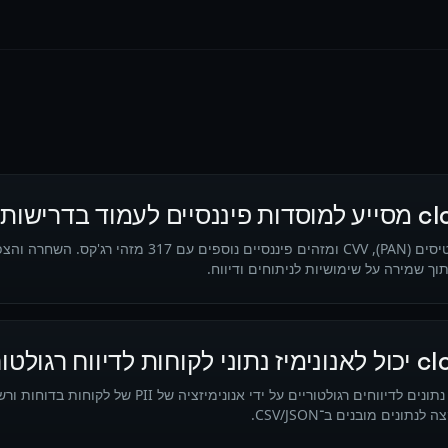
cloak.business מזהה מספרי כרטיסים (PAN), CVV ומזהים פיננסיי
וך שמירה על שימושיות לניתוחים ודיווח.
ונים מובנים ב־CSV/JSON.