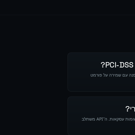
ם נוספים עם 317 מזהי רג'קס. השחרה והצפנה עם שמירה על פורמט
כן. cloak.business תומך במזעור נתונים לדיווחים רגולטוריים על ידי אנונימיזציה של PII של לקוחות בדוחות ורשומות עסקאות. ה־API משתלב