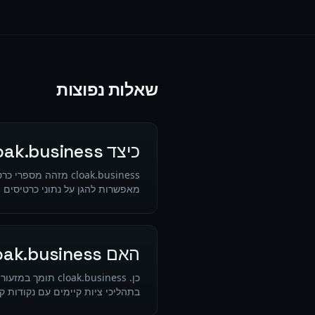
שאלות נפוצות
כיצד cloak.business מסייע למוסדות פיננסיים לעמוד בדרישות PCI-DSS?
מאפשרות להגן על נתוני כרטיסים ת
האם cloak.business יכול לאנונימיז נתוני לקוחות לדיווח רגולטורי?
בתהליכי ציות קיימים עם נקודות קצה לנת