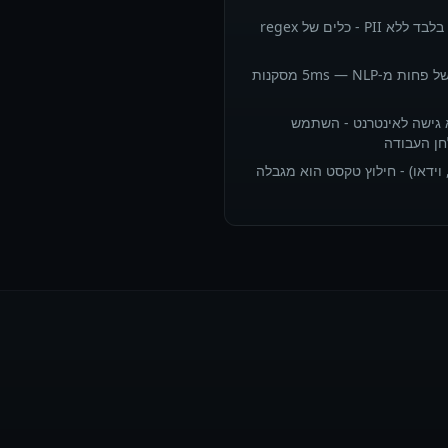
צינורות בשפה אחת באנגלית בלבד ללא PII - כלים של regex
הזרמה בזמן אמת בהשהייה של פחות מ-5ms — NLP מסקנות
א גישה לאינטרנט - השתמש
חן העבודה
 וידאו) - חילוץ טקסט הוא מגבלה