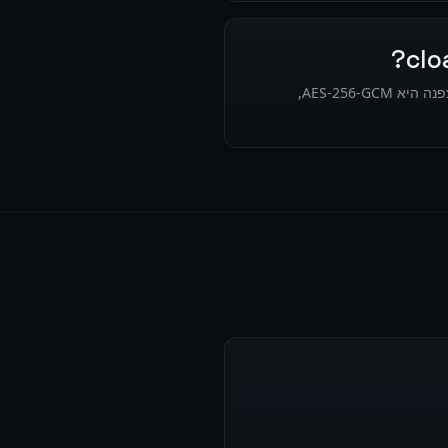
כן. כל הנתונים מעובדים על שרתים מוסמכי ISO 27001 בגרמניה. הנתונים לא עוזבים את האיחוד האירופי, ההצפנה היא AES-256-GCM,