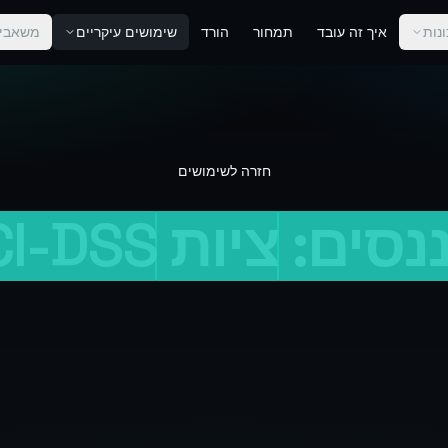
נות
איך זה עובד
תמחור
הורד
שימושים עיקריים
משאבי
חזרה לשימושים
נסים:
ציות
CI-DSS