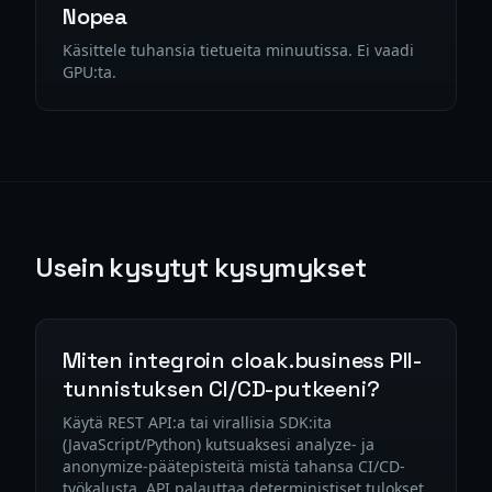
Nopea
Käsittele tuhansia tietueita minuutissa. Ei vaadi
GPU:ta.
Usein kysytyt kysymykset
Miten integroin cloak.business PII-
tunnistuksen CI/CD-putkeeni?
Käytä REST API:a tai virallisia SDK:ita
(JavaScript/Python) kutsuaksesi analyze- ja
anonymize-päätepisteitä mistä tahansa CI/CD-
työkalusta. API palauttaa deterministiset tulokset