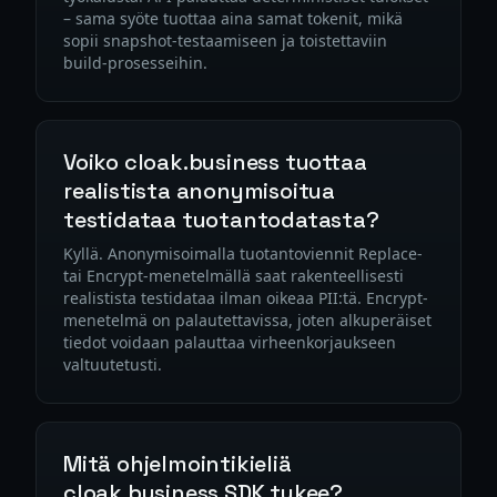
– sama syöte tuottaa aina samat tokenit, mikä
sopii snapshot-testaamiseen ja toistettaviin
build-prosesseihin.
Voiko cloak.business tuottaa
realistista anonymisoitua
testidataa tuotantodatasta?
Kyllä. Anonymisoimalla tuotantoviennit Replace-
tai Encrypt-menetelmällä saat rakenteellisesti
realistista testidataa ilman oikeaa PII:tä. Encrypt-
menetelmä on palautettavissa, joten alkuperäiset
tiedot voidaan palauttaa virheenkorjaukseen
valtuutetusti.
Mitä ohjelmointikieliä
cloak.business SDK tukee?