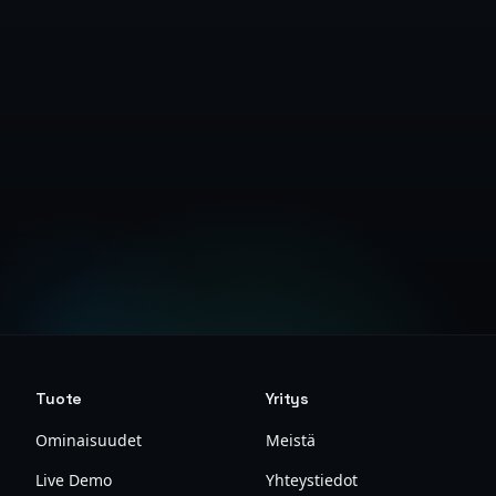
Hanki API-avain
Lue dokumentaatio
Tuote
Yritys
Ominaisuudet
Meistä
Live Demo
Yhteystiedot