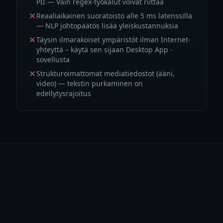
PII — Vain regex-työkalut voivat riittää
Reaaliaikainen suoratoisto alle 5 ms latenssilla
— NLP johtopäätös lisää yleiskustannuksia
Täysin ilmarakoiset ympäristöt ilman Internet-
yhteyttä – käytä sen sijaan Desktop App -
sovellusta
Strukturoimattomat mediatiedostot (ääni,
video) — tekstin purkaminen on
edellytysrajoitus