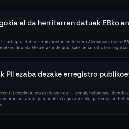
gokia al da herritarren datuak EBko a
01 ziurtagiria duten zerbitzarietan egiten dira Alemanian, guztiz 
etetzen ditu eta EBko erakunde publikoek behar dituzten segurtas
k PII ezaba dezake erregistro publikoe
arren PII detektatu eta ezabatzen du — izenak, helbideak, identifik
umentuetan, argitalpen publikoa egin aurretik, gardentasun-bete
e.