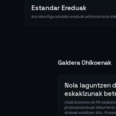
Estandar Ereduak
Aurrekonfiguratutako ereduak administrazio-do
Galdera Ohikoenak
Nola laguntzen d
eskakizunak bet
cloak.business-ek PII ezabat
prozesamenduak dokumentu b
ohikoak estaltzen ditu. Proze