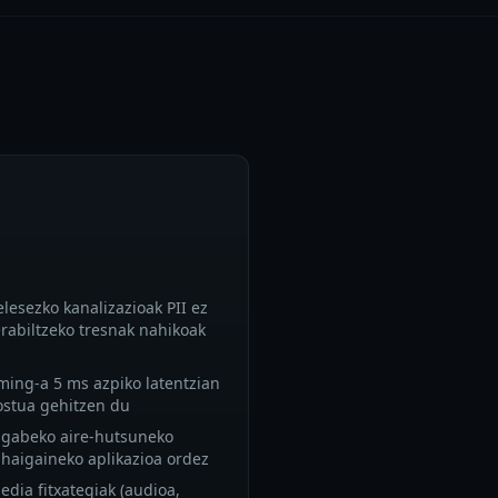
lesezko kanalizazioak PII ez
rabiltzeko tresnak nahikoak
ming-a 5 ms azpiko latentzian
ostua gehitzen du
k gabeko aire-hutsuneko
haigaineko aplikazioa ordez
dia fitxategiak (audioa,