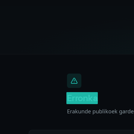
Erronka
Erakunde publikoek garden