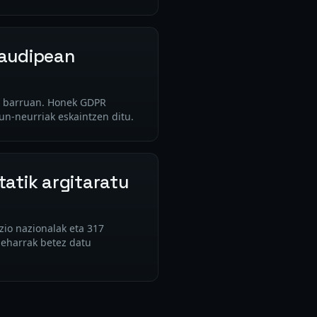
raudipean
EB barruan. Honek GDPR
un-neurriak eskaintzen ditu.
tatik argitaratu
azio nazionalak eta 317
beharrak betez datu