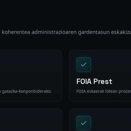
a koherentea administrazioaren gardentasun eskakiz
FOIA Prest
ta gatazka-konponbiderako.
FOIA eskaerak lotean proze