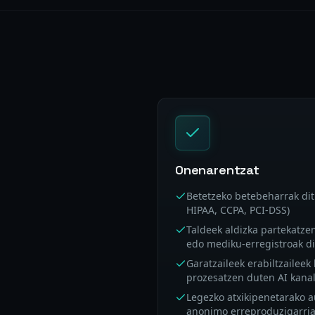
Onenarentzat
Betetzeko betebeharrak di
HIPAA, CCPA, PCI-DSS)
Taldeek aldizka partekatze
edo mediku-erregistroak d
Garatzaileek erabiltzaileek
prozesatzen duten AI kanali
Legezko atxikipenetarako a
anonimo erreproduzigarria