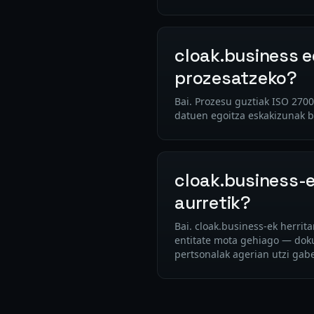
cloak.business e
prozesatzeko?
Bai. Prozesu guztiak ISO 270
datuen egoitza eskakizunak b
cloak.business-e
aurretik?
Bai. cloak.business-ek herrit
entitate mota gehiago — dok
pertsonalak agerian utzi gab