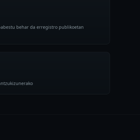
babestu behar da erregistro publikoetan
antzukizunerako