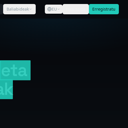
Baliabideak
EU
Hasi saioa
Erregistratu
eta
ak