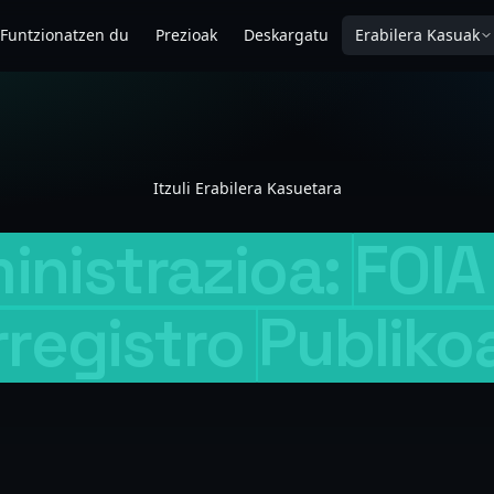
 Funtzionatzen du
Prezioak
Deskargatu
Erabilera Kasuak
Itzuli Erabilera Kasuetara
inistrazioa:
FOIA
rregistro
Publiko