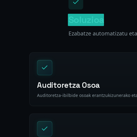
Soluzioa
Ezabatze automatizatu et
Auditoretza Osoa
Auditoretza-ibilbide osoak erantzukizunerako e