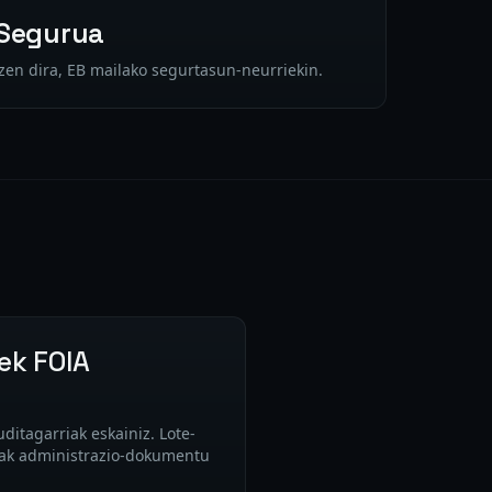
Segurua
en dira, EB mailako segurtasun-neurriekin.
ek FOIA
itagarriak eskainiz. Lote-
ak administrazio-dokumentu