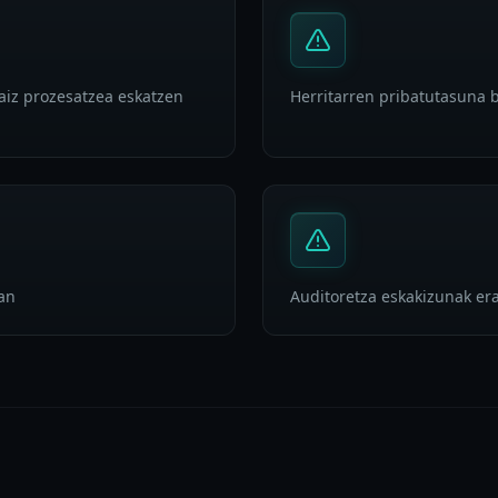
iz prozesatzea eskatzen
Herritarren pribatutasuna 
an
Auditoretza eskakizunak er