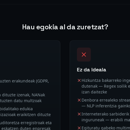
Hau egokia al da zuretzat?
Ez da Ideala
Hizkuntza bakarreko inge
tuzten erakundeak (GDPR,
dutenak — Regex soilik e
izan daitezke
n dituzte izenak, NANak
Denbora errealeko strea
ituzten datu multzoak
— NLP inferentzia gaink
 bidalitako edukia
Interneterako sarbideri
zazioak eraikitzen dituzte
inguruneak — erabili ma
uditoretza erregistroak eta
Egituratu gabeko multime
 eskatzen duten enpresak