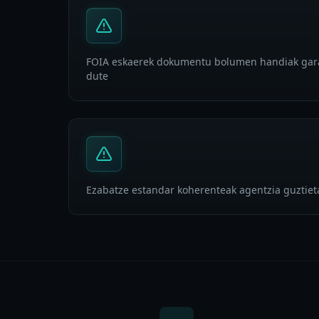
FOIA eskaerek dokumentu bolumen handiak gara
dute
Ezabatze estandar koherenteak agentzia guztiet