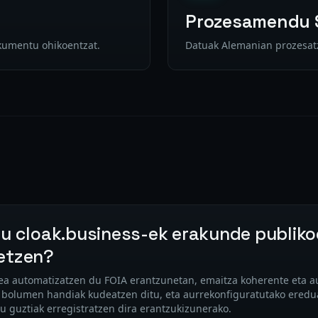
Prozesamendu 
kumentu ohikoentzat.
Datuak Alemanian prozesatz
u cloak.business-ek erakunde publiko
etzen?
zea automatizatzen du FOIA erantzunetan, emaitza koherente eta aud
olumen handiak kudeatzen ditu, eta aurrekonfiguratutako eredu
su guztiak erregistratzen dira erantzukizunerako.