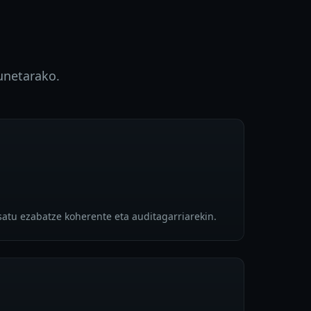
unetarako.
satu ezabatze koherente eta auditagarriarekin.