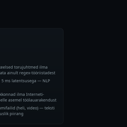
skeelsed torujuhtmed ilma
ata ainult regex-tööriistadest
la 5 ms latentsusega — NLP
kkonnad ilma Interneti-
elle asemel töölauarakendust
failid (heli, video) — teksti
slik piirang