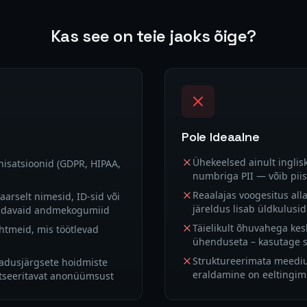
Kas see on teie jaoks õige?
Pole Ideaalne
Ühekeelsed ainult ingli
isatsioonid (GDPR, HIPAA,
numbriga PII — võib piis
Reaalajas voogesitus al
rselt nimesid, ID-sid või
järeldus lisab üldkulusid
saldavaid andmekogumiid
Täielikult õhuvahega kes
htmeid, mis töötlevad
ühenduseta – kasutage s
Struktureerimata meediumi
eadusjärgsete hoidmiste
eraldamine on eeltingimu
utseeritavat anonüümsust