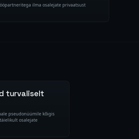
partneritega ilma osalejate privaatsust
 turvaliselt
male pseudonüümile kõigis
ielikult osalejate