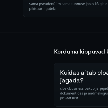
Sama pseudonüüm sama tunnuse jaoks kõigis d
pikisuuringuteks.
Korduma kippuvad 
Kuidas aitab clo
jagada?
cloak.business pakub järjepi
dokumentides ja andmekogumite
privaatsust.