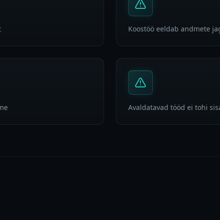
t
Koostöö eeldab andmete ja
üme
Avaldatavad tööd ei tohi si