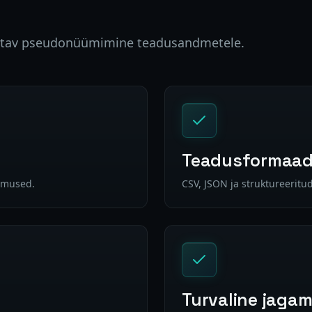
eritav pseudonüümimine teadusandmetele.
Teadusformaad
lemused.
CSV, JSON ja struktureerit
Turvaline jagam