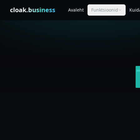
Skip to content
cloak
.business
Avaleht
Funktsioonid
Kuid