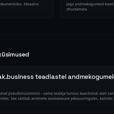
okumentides. Ideaalne
Jaga andmekogumeid koostöö
ohustamata.
küsimused
ak.business teadlastel andmekogumeid
devat pseudonüümimist – sama osaleja tunnus kaardistub alati sa
s. See säilitab andmete seostatavuse pikisuuringutes, kaitstes tä