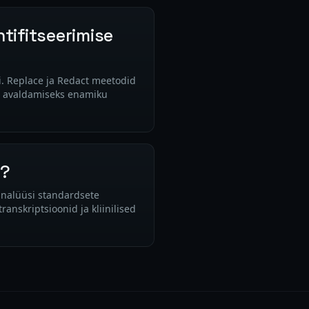
tifitseerimise
i. Replace ja Redact meetodid
ja avaldamiseks enamiku
b?
 analüüsi standardsete
anskriptsioonid ja kliinilised