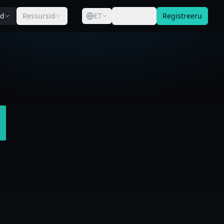
ad
Ressursid
ET
Logi sisse
Registreeru