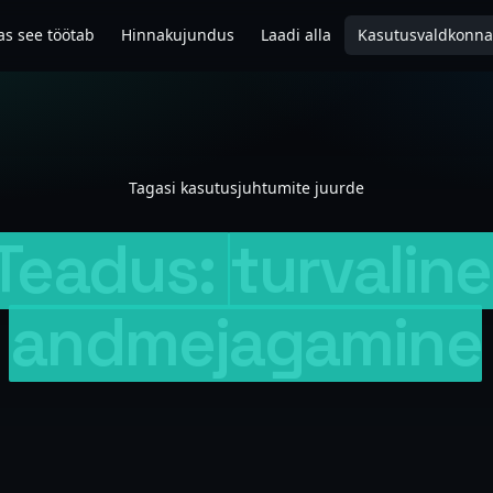
as see töötab
Hinnakujundus
Laadi alla
Kasutusvaldkonn
Tagasi kasutusjuhtumite juurde
Teadus:
turvaline
andmejagamine