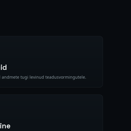
id
ud andmete tugi levinud teadusvormingutele.
ine