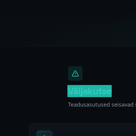
Väljakutse
Teadusasutused seisavad s