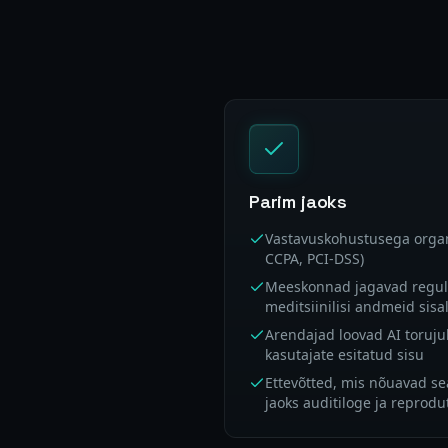
Parim jaoks
Vastavuskohustusega organ
CCPA, PCI-DSS)
Meeskonnad jagavad regulaa
meditsiinilisi andmeid si
Arendajad loovad AI toruju
kasutajate esitatud sisu
Ettevõtted, mis nõuavad s
jaoks auditiloge ja reprod