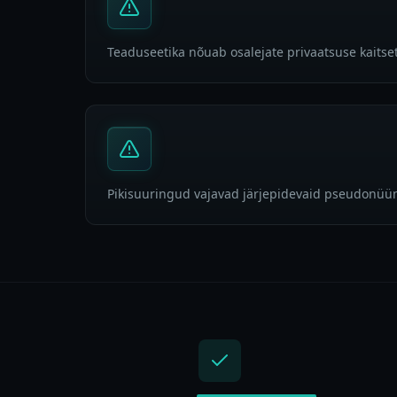
Teaduseetika nõuab osalejate privaatsuse kaitse
Pikisuuringud vajavad järjepidevaid pseudonü