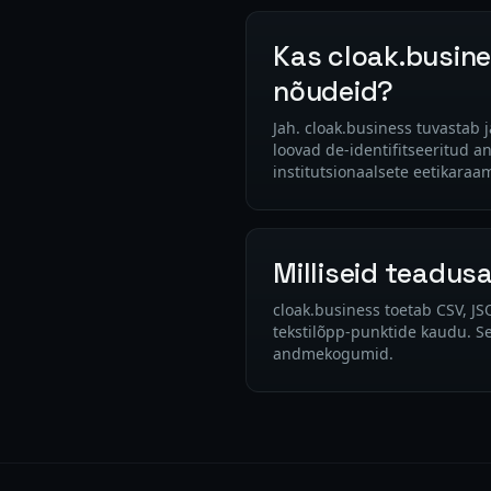
Kas cloak.busine
nõudeid?
Jah. cloak.business tuvastab
loovad de-identifitseeritud 
institutsionaalsete eetikaraam
Milliseid teadu
cloak.business toetab CSV, JS
tekstilõpp-punktide kaudu. Se
andmekogumid.