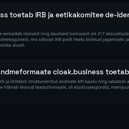
ss toetab IRB ja eetikakomitee de-iden
 ja eemaldab otseseid ning kaudseid tunnuseid üle 317 üksusetüüb
andmekogumeid, mis sobivad IRB poolt heaks kiidetud jagamiseks 
istike alusel.
sandmeformaate cloak.business toeta
ON ja lihtteksti struktureeritud andmete API kaudu ning vabatesti
e hõlmab levinud teadusformaate, sh küsitlusekspordid, intervjuutr