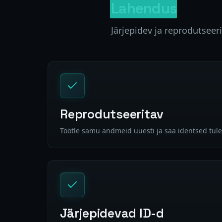
Lahendus
Järjepidev ja reprodutse
Reprodutseeritav
Töötle samu andmeid uuesti ja saa identsed tu
Järjepidevad ID-d