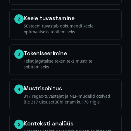
Keele tuvastamine
2
Süsteem tuvastab dokumendi keele
optimaalseks töötlemiseks
Tokeniseerimine
3
Tekst jagatakse tokeniteks mustrite
sobitamiseks
Mustrisobitus
4
317 regex-tuvastajat ja NLP-mudelid otsivad
üle 317 üksusetüübi enam kui 70 riigis
Konteksti analüüs
5