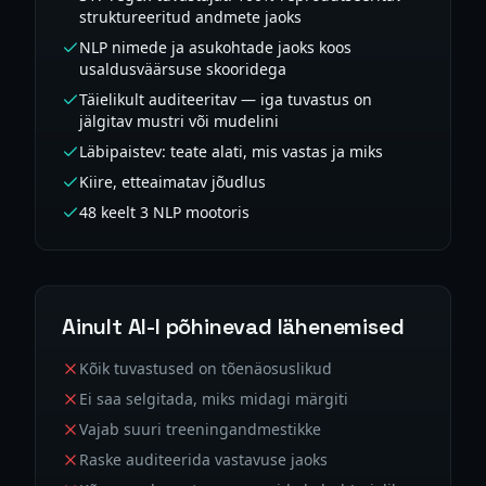
struktureeritud andmete jaoks
NLP nimede ja asukohtade jaoks koos
usaldusväärsuse skooridega
Täielikult auditeeritav — iga tuvastus on
jälgitav mustri või mudelini
Läbipaistev: teate alati, mis vastas ja miks
Kiire, etteaimatav jõudlus
48 keelt 3 NLP mootoris
Ainult AI-l põhinevad lähenemised
Kõik tuvastused on tõenäosuslikud
Ei saa selgitada, miks midagi märgiti
Vajab suuri treeningandmestikke
Raske auditeerida vastavuse jaoks