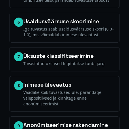
Ümbritsev tekst parandab tuvastuse täpsust
Usaldusväärsuse skoorimine
6
Iga tuvastus saab usaldusväärsuse skoori (0,0–
1,0), mis võimaldab inimese ülevaatust
Üksuste klassifitseerimine
7
Tuvastatud üksused liigitatakse tüübi järgi
Inimese ülevaatus
8
Vaadake kõik tuvastused üle, parandage
valepositiivsed ja kinnitage enne
anonümiseerimist
Anonümiseerimise rakendamine
9