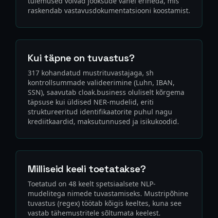
tulemused võivad jooksude vahel erineda, mis
raskendab vastavusdokumentatsiooni koostamist.
Kui täpne on tuvastus?
317 kohandatud mustrituvastajaga, sh
kontrollsummade valideerimine (Luhn, IBAN,
SSN), saavutab cloak.business oluliselt kõrgema
täpsuse kui üldised NER-mudelid, eriti
struktureeritud identifikaatorite puhul nagu
krediitkaardid, maksutunnused ja isikukoodid.
Milliseid keeli toetatakse?
Toetatud on 48 keelt spetsiaalsete NLP-
mudelitega nimede tuvastamiseks. Mustripõhine
tuvastus (regex) töötab kõigis keeltes, kuna see
vastab tähemustritele sõltumata keelest.