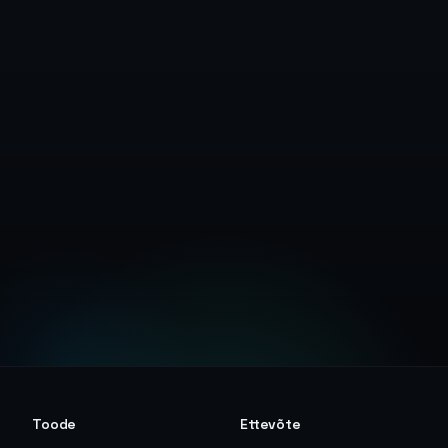
Loo tasuta konto
Kiirjuhend
Toode
Ettevõte