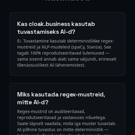
Kas cloak.business kasutab
tuvastamiseks AI-d?
Ei. Tuvastamine kasutab deterministlikke regex-
mustreid ja NLP-mudeleid (spaCy, Stanza). See
tagab 100% reprodutseeritavad tulemused —
sama sisend annab alati sama väljundi, erinevalt
tõenäosuslikest AI-lähenemistest.
Miks kasutada regex-mustreid,
mitte AI-d?
Regex-mustrid on auditeeritavad,
reprodutseeritavad ja vastavuses nõuetega.
Saate täpselt vaadata, mida iga muster tuvastab.
AI-põhine tuvastus on mitte-deterministlik —