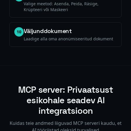
Valige meetod: Asenda, Peida, Räsige,
Krüpteeri või Maskeeri
Väljunddokument
10
Laadige alla oma anonümiseeritud dokument
MCP server: Privaatsust
esikohale seadev AI
integratsioon
Kuidas teie andmed liiguvad MCP serveri kaudu, et
AI tööriistad oleksid turvalised