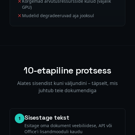
Kõrgemad arvutusressursside kulud (vajalik
GPU)
Mudelid degradeeruvad aja jooksul
10-etapiline protsess
Alates sisendist kuni väljundini – täpselt, mis
juhtub teie dokumendiga
Sisestage tekst
1
Esitage oma dokument veebiliidese, API või
Office'i lisandmooduli kaudu