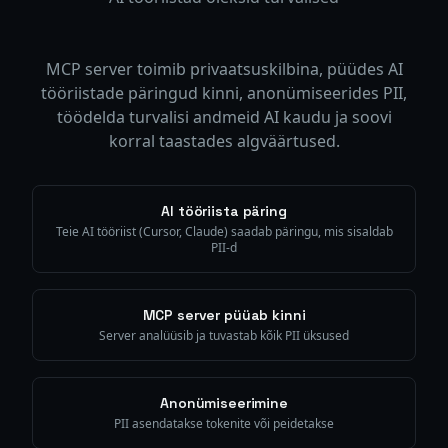
MCP server toimib privaatsuskilbina, püüdes AI
tööriistade päringud kinni, anonümiseerides PII,
töödelda turvalisi andmeid AI kaudu ja soovi
korral taastades algväärtused.
AI tööriista päring
Teie AI tööriist (Cursor, Claude) saadab päringu, mis sisaldab
PII-d
MCP server püüab kinni
Server analüüsib ja tuvastab kõik PII üksused
Anonümiseerimine
PII asendatakse tokenite või peidetakse