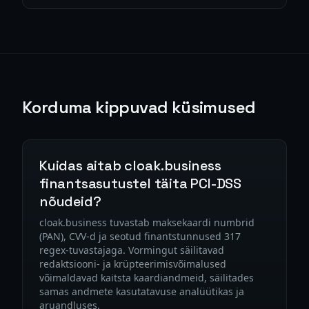
Korduma kippuvad küsimused
Kuidas aitab cloak.business
finantsasutustel täita PCI-DSS
nõudeid?
cloak.business tuvastab maksekaardi numbrid
(PAN), CVV-d ja seotud finantstunnused 317
regex-tuvastajaga. Vormingut säilitavad
redaktsiooni- ja krüpteerimisvõimalused
võimaldavad kaitsta kaardiandmeid, säilitades
samas andmete kasutatavuse analüütikas ja
aruandluses.