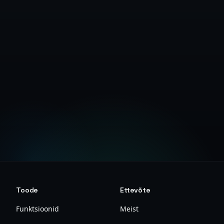
Võta ühendust müügiga
Vaata finantsjuhendit
Toode
Ettevõte
Funktsioonid
Meist