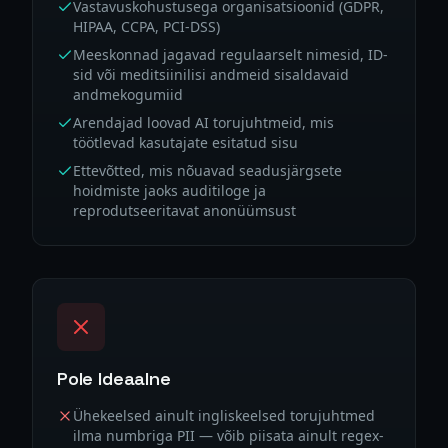
Vastavuskohustusega organisatsioonid (GDPR,
HIPAA, CCPA, PCI-DSS)
Meeskonnad jagavad regulaarselt nimesid, ID-
sid või meditsiinilisi andmeid sisaldavaid
andmekogumiid
Arendajad loovad AI torujuhtmeid, mis
töötlevad kasutajate esitatud sisu
Ettevõtted, mis nõuavad seadusjärgsete
hoidmiste jaoks auditiloge ja
reprodutseeritavat anonüümsust
Pole Ideaalne
Ühekeelsed ainult ingliskeelsed torujuhtmed
ilma numbriga PII — võib piisata ainult regex-