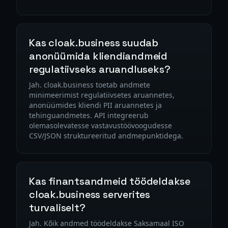
Kas cloak.business suudab
anonüümida kliendiandmeid
regulatiivseks aruandluseks?
Jah. cloak.business toetab andmete
minimeerimist regulatiivsetes aruannetes,
anonüümides kliendi PII aruannetes ja
tehinguandmetes. API integreerub
olemasolevatesse vastavustöövoogudesse
CSV/JSON struktureeritud andmepunktidega.
Kas finantsandmeid töödeldakse
cloak.business serverites
turvaliselt?
Jah. Kõik andmed töödeldakse Saksamaal ISO