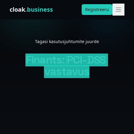
Skip to content
cloak
.business
Registreeru
Tagasi kasutusjuhtumite juurde
Finants:
PCI-DSS
vastavus