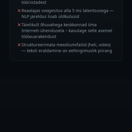
tööriistadest
Reaalajas voogesitus alla 5 ms latentsusega —
NLP järeldus lisab üldkulusid
Täielikult õhuvahega keskkonnad ilma
Interneti-ühenduseta – kasutage selle asemel
töölauarakendust
Struktureerimata meediumifailid (heli, video)
— teksti eraldamine on eeltingimuslik piirang