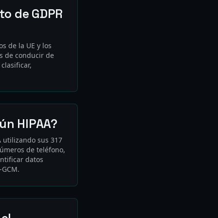
nto de GDPR
s de la UE y los
as de conducir de
lasificar,
gún HIPAA?
A utilizando sus 317
úmeros de teléfono,
ntificar datos
6-GCM.