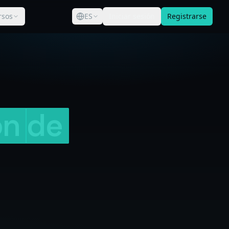
rsos
ES
Iniciar sesión
Registrarse
ón
de