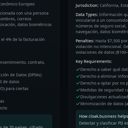
Económico Europeo
Jurisdiction:
California, Es
acionada con una persona
Data Types:
Información que
 nombres, correos
vincularse a un consumido
ubicación, datos biométricos
números de seguro social, g
navegación, datos biométri
 el 4% de la facturación
Penalties:
Hasta $7,500 por 
violación no intencional. 
violaciones de datos ($100
Key Requirements:
nsentimiento, contrato,
Derecho a saber qué dat
cción de Datos (DPIAs)
Derecho a eliminar info
d de datos
Derecho a optar por no p
O) para ciertas
Medidas de seguridad r
Divulgaciones actualizad
ras
Minimización de datos (
ecto
How cloak.business helps
Detectar y clasificar PII 
 de 70 países, cifrado