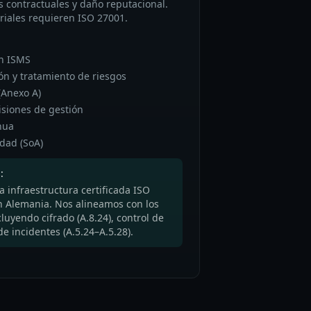
s contractuales y daño reputacional.
iales requieren ISO 27001.
un ISMS
ón y tratamiento de riesgos
(Anexo A)
isiones de gestión
nua
idad (SoA)
:
a infraestructura certificada ISO
n Alemania. Nos alineamos con los
luyendo cifrado (A.8.24), control de
de incidentes (A.5.24–A.5.28).