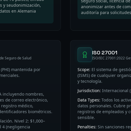
seguro social, licencia de
os y seudonimización,
anonimizar antes de comp
e datos en Alemania
auditoría para solicitud
ISO 27001
 de Seguro de Salud
ISO/IEC 27001:2022 Ges
 (PHI) mantenida por
Scope:
El sistema de gesti
merciales.
(ISMS) de cualquier organi
y tecnología.
Jurisdiction:
Internacional (
AA incluyendo nombres,
es de correo electrónico,
Data Types:
Todos los acti
 registro médico,
datos personales. Cubre pr
dentificadores biométricos.
registros de empleados y c
sensible.
lación. Nivel 2: $1,000–
l 4 (negligencia
Penalties:
Sin sanciones re