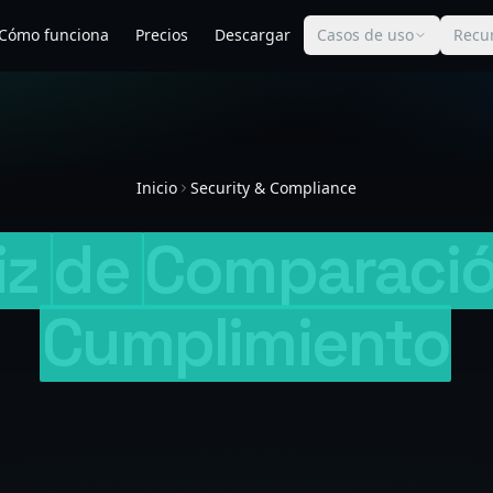
Cómo funciona
Precios
Descargar
Casos de uso
Recu
Inicio
Security & Compliance
iz
de
Comparaci
Cumplimiento