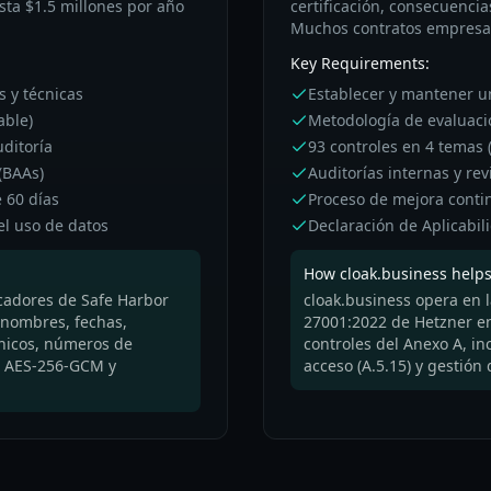
asta $1.5 millones por año
certificación, consecuencia
Muchos contratos empresar
Key Requirements:
s y técnicas
Establecer y mantener 
able)
Metodología de evaluaci
uditoría
93 controles en 4 temas 
(BAAs)
Auditorías internas y rev
e 60 días
Proceso de mejora conti
el uso de datos
Declaración de Aplicabil
How cloak.business helps
icadores de Safe Harbor
cloak.business opera en l
 nombres, fechas,
27001:2022 de Hetzner e
ónicos, números de
controles del Anexo A, inc
on AES-256-GCM y
acceso (A.5.15) y gestión 