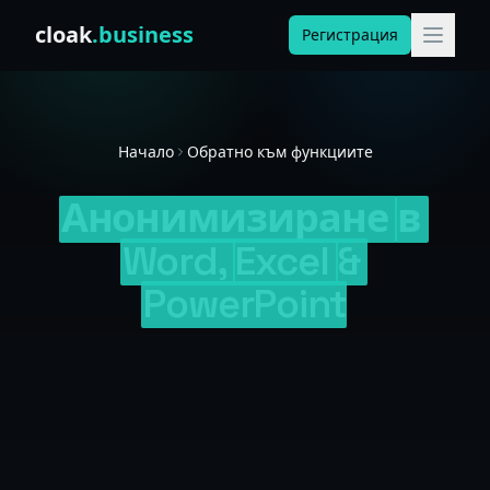
Skip to content
cloak
.business
Регистрация
Начало
Обратно към функциите
Анонимизиране
в
Word,
Excel
&
PowerPoint