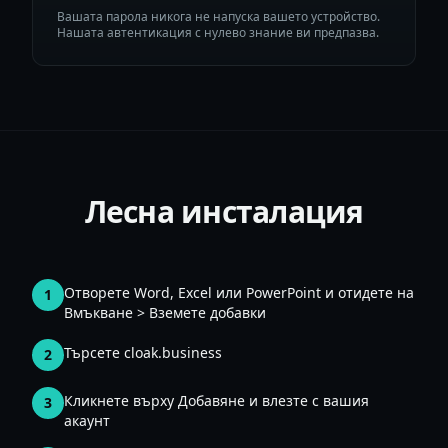
Вашата парола никога не напуска вашето устройство.
Нашата автентикация с нулево знание ви предпазва.
Лесна инсталация
Отворете Word, Excel или PowerPoint и отидете на
1
Вмъкване > Вземете добавки
Търсете cloak.business
2
Кликнете върху Добавяне и влезте с вашия
3
акаунт