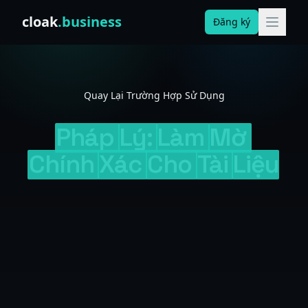
Skip to content
cloak
.business
Đăng ký
Quay Lại Trường Hợp Sử Dụng
Pháp
Lý:
Làm
Mờ
Chính
Xác
Cho
Tài
Liệu