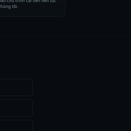
vào chu trình cải tiến liên tục
chúng tôi.