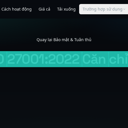
Cách hoạt động
Giá cả
Tải xuống
Trường hợp sử dụng
Quay lại Bảo mật & Tuân thủ
O
27001:2022
Căn
ch