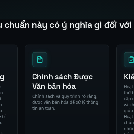
u chuẩn này có ý nghĩa gì đối với
ng
Chính sách Được
Ki
Văn bản hóa
n
Hoạt
ao
thứ 
Chính sách và quy trình rõ ràng,
t
cấp 
được văn bản hóa để xử lý thông
n
và c
tin an toàn.
ập
giúp
 trì
Hoạt
h.
chún
nhữn