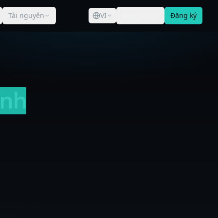
Tài nguyên
VI
Đăng nhập
Đăng ký
ỉnh