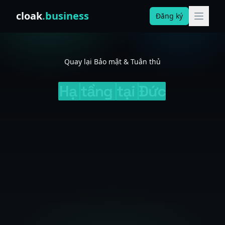
Skip to content
cloak
.business
Đăng ký
Quay lại Bảo mật & Tuân thủ
Hạ
tầng
tại
Đức