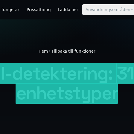
t fungerar
Prissättning
Ladda ner
Användningsområden
Hem
Tillbaka till funktioner
II-detektering:
3
enhetstyper