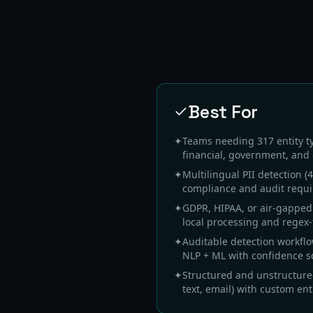
Best For
✦
Teams needing 317 entity t
financial, government, and 
✦
Multilingual PII detection (
compliance and audit requ
✦
GDPR, HIPAA, or air-gapped
local processing and regex-f
✦
Auditable detection workfl
NLP + ML with confidence s
✦
Structured and unstructured
text, email) with custom ent