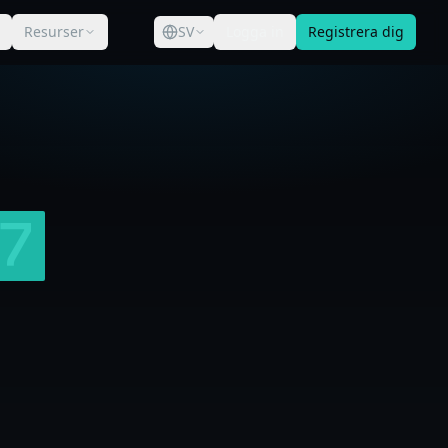
Resurser
SV
Logga in
Registrera dig
17