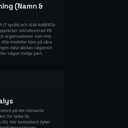
ning (Namn &
ER (7 språk) och XLM-RoBERTa-
upptäcker ostrukturerad PII
h organisationer som inte
 Alla modeller körs på våra
ingen data skickas någonsin
eller någon tredje part.
alys
extord på det relevanta
is' för tyska ID,
a ID). När kontextord dyker
s konfidenspoängen.