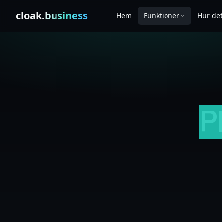
Skip to content
cloak
.business
Hem
Funktioner
Hur de
P