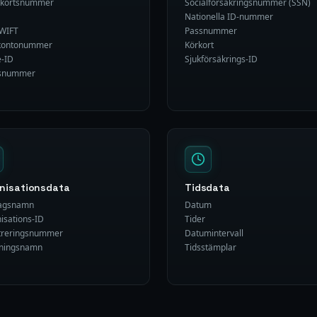
tkortsnummer
Socialförsäkringsnummer (SSN)
Nationella ID-nummer
WIFT
Passnummer
kontonummer
Körkort
e-ID
Sjukförsäkrings-ID
snummer
nisationsdata
Tidsdata
tagsnamn
Datum
isations-ID
Tider
treringsnummer
Datumintervall
lningsnamn
Tidsstämplar