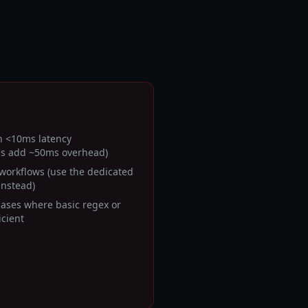
h <10ms latency
ls add ~50ms overhead)
 workflows (use the dedicated
instead)
cases where basic regex or
icient