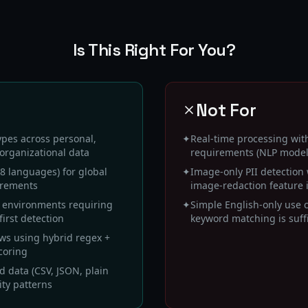
Is This Right For You?
Not For
ypes across personal,
✦
Real-time processing wit
organizational data
requirements (NLP mode
48 languages) for global
✦
Image-only PII detection
irements
image-redaction feature 
 environments requiring
✦
Simple English-only use 
irst detection
keyword matching is suff
ows using hybrid regex +
coring
 data (CSV, JSON, plain
ity patterns