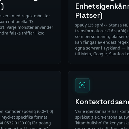
I)
Enhetsigenkän
Platser)
nizers med regex-mönster
som nationella ID,
spaCy (25 språk), Stanza N
ort. Varje mönster använder
transformatorer (16 språk) 
ndra falska träffar i kod
som personnamn, platser oc
kan fångas av endast regex.
egna servrar i Tyskland — 
till Meta, Google, Stanford 
Kontextordsan
en konfidenspoäng (0,0–1,0)
Varje igenkännare har kont
. Mycket specifika format
språket (t.ex. 'Personalauswe
44 0532 0130 00) får poäng
'kitambulisho' för kenyansk
ffermönster får poäng på
upp nära en träff, förstärk