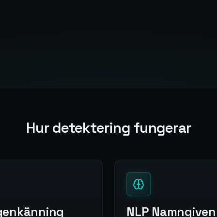
Hur detektering fungerar
genkänning
NLP Namngiven