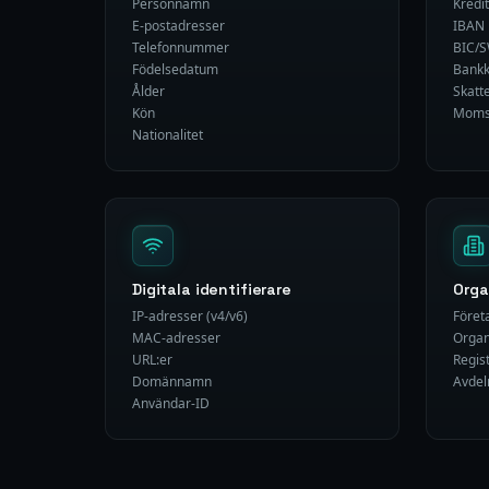
Personnamn
Kredi
E-postadresser
IBAN
Telefonnummer
BIC/S
Födelsedatum
Bank
Ålder
Skatt
Kön
Mom
Nationalitet
Digitala identifierare
Orga
IP-adresser (v4/v6)
Före
MAC-adresser
Organ
URL:er
Regis
Domännamn
Avde
Användar-ID