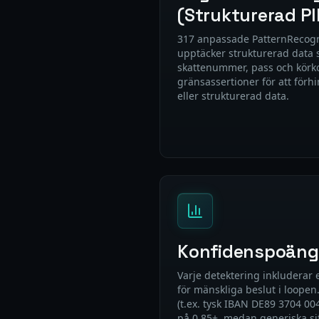
(Strukturerad PI
317 anpassade PatternRecog
upptäcker strukturerad data 
skattenummer, pass och körk
gränsassertioner för att förhi
eller strukturerad data.
Konfidenspoäng
Varje detektering inkluderar 
för mänskliga beslut i loopen
(t.ex. tysk IBAN DE89 3704 00
på 0,85+, medan generiska si