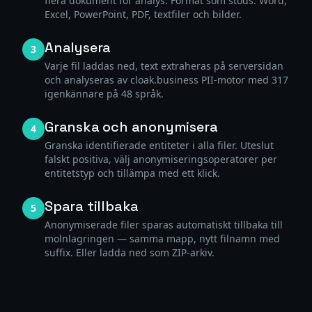
flera dokument för analys. Format som stöds: Word,
Excel, PowerPoint, PDF, textfiler och bilder.
Analysera
3
Varje fil laddas ned, text extraheras på serversidan
och analyseras av cloak.business PII-motor med 317
igenkännare på 48 språk.
Granska och anonymisera
4
Granska identifierade entiteter i alla filer. Uteslut
falskt positiva, välj anonymiseringsoperatorer per
entitetstyp och tillämpa med ett klick.
Spara tillbaka
5
Anonymiserade filer sparas automatiskt tillbaka till
molnlagringen — samma mapp, nytt filnamn med
suffix. Eller ladda ned som ZIP-arkiv.