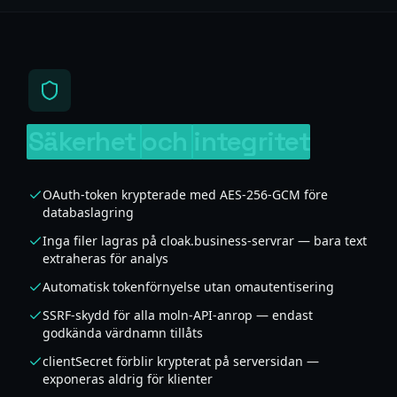
Säkerhet
och
integritet
OAuth-token krypterade med AES-256-GCM före
databaslagring
Inga filer lagras på cloak.business-servrar — bara text
extraheras för analys
Automatisk tokenförnyelse utan omautentisering
SSRF-skydd för alla moln-API-anrop — endast
godkända värdnamn tillåts
clientSecret förblir krypterat på serversidan —
exponeras aldrig för klienter