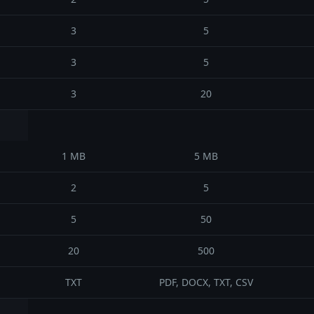
3
5
3
5
3
20
1 MB
5 MB
2
5
5
50
20
500
TXT
PDF, DOCX, TXT, CSV