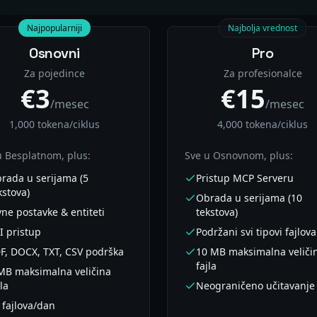
 Cene
Najpopularniji
Najbolja vrednost
Osnovni
Pro
Za pojedince
Za profesionalce
€3
€15
/mesec
/mesec
1,000 tokena/ciklus
4,000 tokena/ciklus
u Besplatnom, plus:
Sve u Osnovnom, plus:
rada u serijama (5
Pristup MCP Serveru
kstova)
Obrada u serijama (10
vne postavke & entiteti
tekstova)
I pristup
Podržani svi tipovi fajlova
F, DOCX, TXT, CSV podrška
10 MB maksimalna veliči
fajla
MB maksimalna veličina
jla
Neograničeno učitavanje
 fajlova/dan