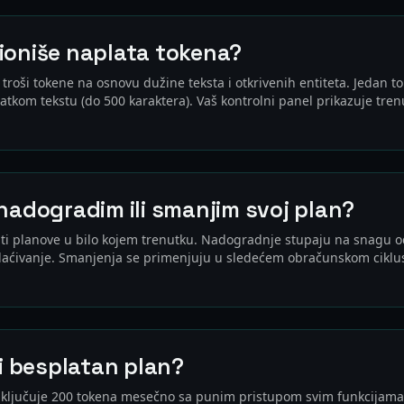
ioniše naplata tokena?
 troši tokene na osnovu dužine teksta i otkrivenih entiteta. Jedan to
tkom tekstu (do 500 karaktera). Vaš kontrolni panel prikazuje tre
nadogradim ili smanjim svoj plan?
ti planove u bilo kojem trenutku. Nadogradnje stupaju na snagu 
laćivanje. Smanjenja se primenjuju u sledećem obračunskom ciklu
ji besplatan plan?
uključuje 200 tokena mesečno sa punim pristupom svim funkcijama, 