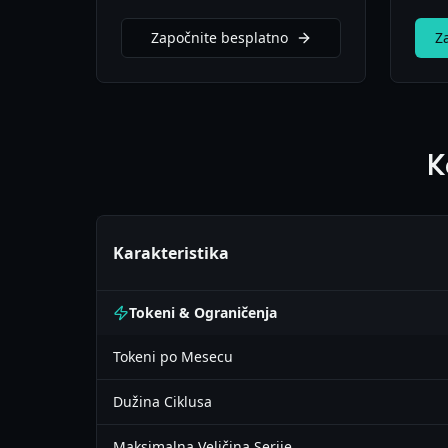
Započnite besplatno
Z
K
Karakteristika
Tokeni & Ograničenja
Tokeni po Mesecu
Dužina Ciklusa
Maksimalna Veličina Serije