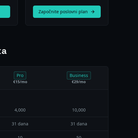
Započnite poslovni plan
ka
Pro
Business
€
15
/mo
€
29
/mo
4,000
10,000
31 dana
31 dana
10
50