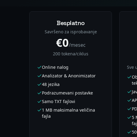
Jednostavne, Transparentne
Besplatno
Savršeno za isprobavanje
€0
/mesec
200 tokena/ciklus
Online nalog
Sve 
Analizator & Anonimizator
Ob
te
48 jezika
Ja
Podrazumevani postavke
AP
Samo TXT fajlovi
PD
1 MB maksimalna veličina
fajla
5 
fa
50