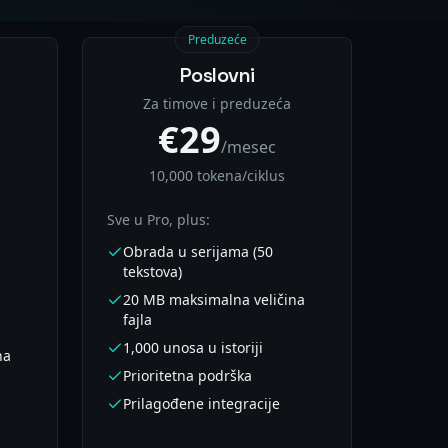
Preduzeće
Poslovni
Za timove i preduzeća
€29
/mesec
10,000 tokena/ciklus
Sve u Pro, plus:
Obrada u serijama (50
tekstova)
20 MB maksimalna veličina
fajla
1,000 unosa u istoriji
na
Prioritetna podrška
Prilagođene integracije