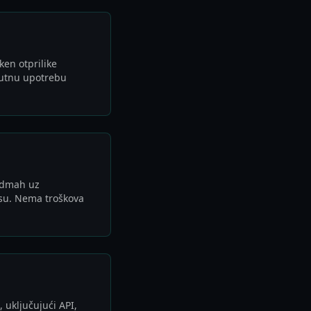
ken otprilike
nutnu upotrebu
odmah uz
su. Nema troškova
uključujući API,