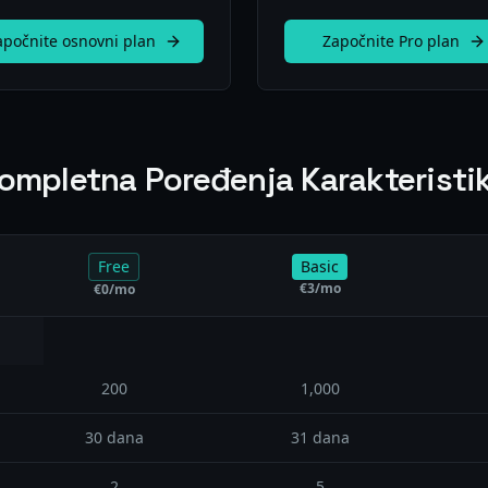
apočnite osnovni plan
Započnite Pro plan
ompletna Poređenja Karakteristi
Free
Basic
€
3
/mo
€
0
/mo
200
1,000
30 dana
31 dana
2
5