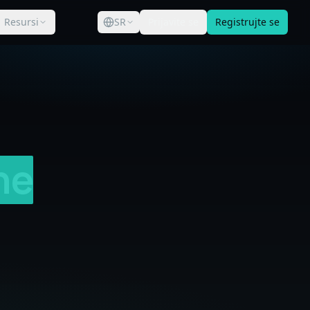
Resursi
SR
Prijavite se
Registrujte se
ne