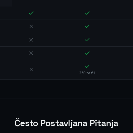
250 za €1
Često Postavljana Pitanja