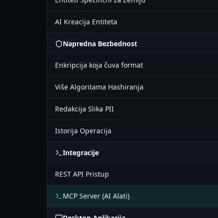
AI Kreacija Entiteta
Napredna Bezbednost
Enkripcija koja čuva format
Više Algoritama Hashiranja
Redakcija Slika PII
Istorija Operacija
Integracije
REST API Pristup
MCP Server (AI Alati)
Desktop Aplikacija