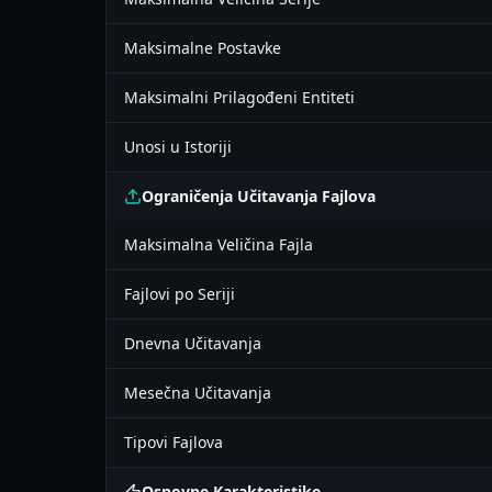
Maksimalne Postavke
Maksimalni Prilagođeni Entiteti
Unosi u Istoriji
Ograničenja Učitavanja Fajlova
Maksimalna Veličina Fajla
Fajlovi po Seriji
Dnevna Učitavanja
Mesečna Učitavanja
Tipovi Fajlova
Osnovne Karakteristike