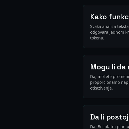
Kako funkc
Svaka analiza teksta
odgovara jednom kra
tokena.
Mogu li da 
Da, možete promeni
proporcionalno nap
otkazivanja.
Da li posto
Da. Besplatni plan 