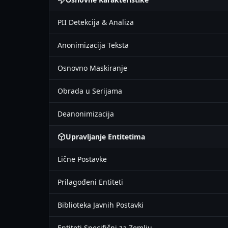
PII Detekcija & Analiza
Anonimizacija Teksta
Osnovno Maskiranje
Obrada u Serijama
Deanonimizacija
Upravljanje Entitetima
Lične Postavke
Prilagođeni Entiteti
Biblioteka Javnih Postavki
Entiteti Specifični za Zemlju