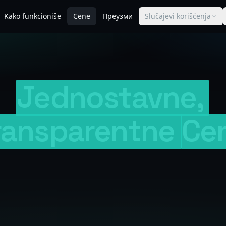
Kako funkcioniše
Cene
Преузми
Slučajevi korišćenja
Jednostavne,
ransparentne
Ce