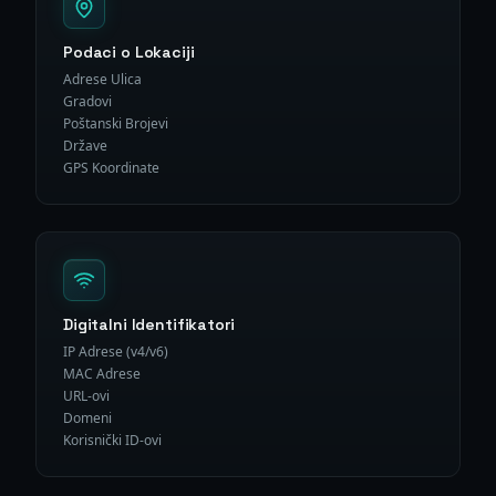
Podaci o Lokaciji
Adrese Ulica
Gradovi
Poštanski Brojevi
Države
GPS Koordinate
Digitalni Identifikatori
IP Adrese (v4/v6)
MAC Adrese
URL-ovi
Domeni
Korisnički ID-ovi