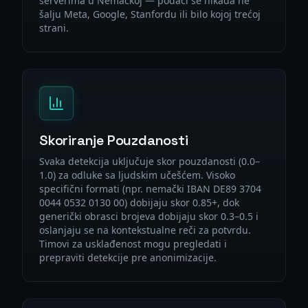
serverima u Nemačkoj — podaci se nikada ne
šalju Meta, Google, Stanfordu ili bilo kojoj trećoj
strani.
Skoriranje Pouzdanosti
Svaka detekcija uključuje skor pouzdanosti (0.0–
1.0) za odluke sa ljudskim učešćem. Visoko
specifični formati (npr. nemački IBAN DE89 3704
0044 0532 0130 00) dobijaju skor 0.85+, dok
generički obrasci brojeva dobijaju skor 0.3–0.5 i
oslanjaju se na kontekstualne reči za potvrdu.
Timovi za usklađenost mogu pregledati i
prepraviti detekcije pre anonimizacije.