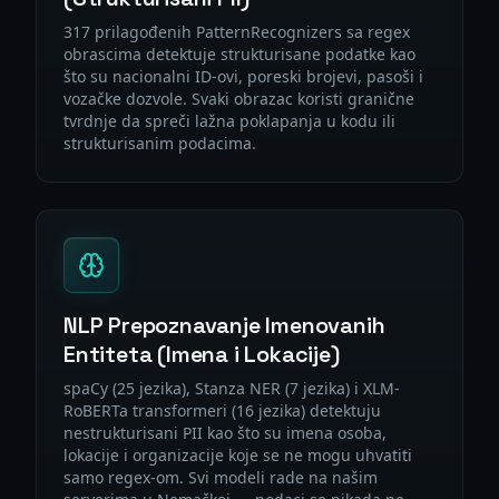
317 prilagođenih PatternRecognizers sa regex
obrascima detektuje strukturisane podatke kao
što su nacionalni ID-ovi, poreski brojevi, pasoši i
vozačke dozvole. Svaki obrazac koristi granične
tvrdnje da spreči lažna poklapanja u kodu ili
strukturisanim podacima.
NLP Prepoznavanje Imenovanih
Entiteta (Imena i Lokacije)
spaCy (25 jezika), Stanza NER (7 jezika) i XLM-
RoBERTa transformeri (16 jezika) detektuju
nestrukturisani PII kao što su imena osoba,
lokacije i organizacije koje se ne mogu uhvatiti
samo regex-om. Svi modeli rade na našim