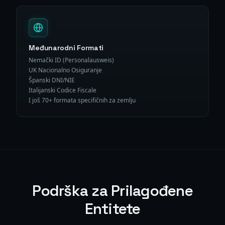
Međunarodni Formati
Nemački ID (Personalausweis)
UK Nacionalno Osiguranje
Španski DNI/NIE
Italijanski Codice Fiscale
I još 70+ formata specifičnih za zemlju
Podrška za Prilagođene
Entitete