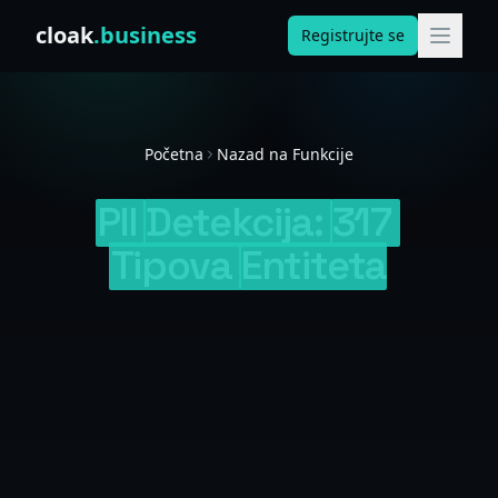
Skip to content
cloak
.business
Registrujte se
Početna
Nazad na Funkcije
PII
Detekcija:
317
Tipova
Entiteta