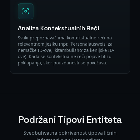
Analiza Kontekstualnih Reči
Svaki prepoznavač ima kontekstualne reči na
relevantnom jeziku (npr. 'Personalausweis' za
nemačke ID-ove, 'kitambulisho' za kenijske ID-
ove). Kada se kontekstualne reči pojave blizu
poklapanja, skor pouzdanosti se povećava.
Podržani Tipovi Entiteta
Sveobuhvatna pokrivenost tipova ličnih