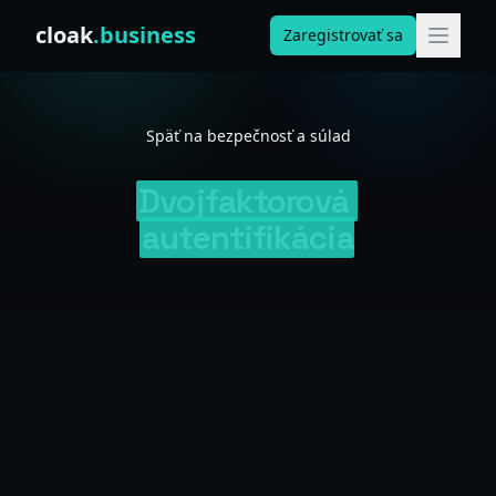
Skip to content
cloak
.business
Zaregistrovať sa
Späť na bezpečnosť a súlad
Dvojfaktorová
autentifikácia