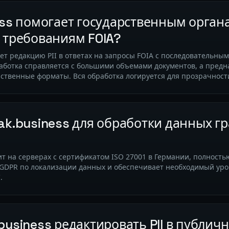
ess помогает государственным орган
 требованиям FOIA?
ует редакцию PII в ответах на запросы FOIA с последовательн
работка справляется с большими объемами документов, а пре
ственные форматы. Вся обработка логируется для прозрачност
ak.business для обработки данных г
ит на серверах с сертификатом ISO 27001 в Германии, полностью
 GDPR по локализации данных и обеспечивает необходимый уро
.
business редактировать PII в публич