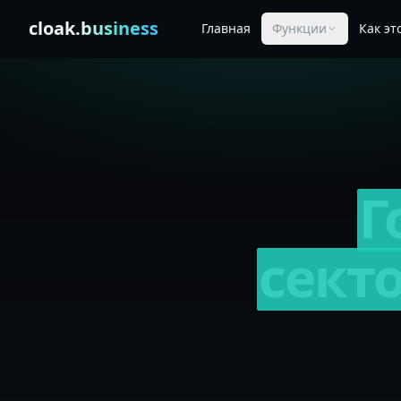
Skip to content
cloak
.business
Главная
Функции
Как эт
Г
секто