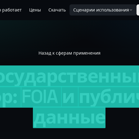
о работает
Цены
Скачать
Сценарии использования
Назад к сферам применения
осударственны
р:
FOIA
и
публи
данные