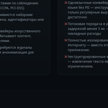
Одноязычные конвейер
ствами по соблюдению
языке без PII — инстр
CCPA, PCI-DSS)
только регулярные выр
ниваются наборами
достаточно
ена, идентификаторы или
Потоковая передача в 
задержкой менее 5 мс 
нвейеры искусственного
накладные расходы
абатывают контент,
Полностью изолированн
елями.
Интернету — вместо эт
требуются журналы
приложение.
я анонимизация для
Неструктурированные м
— извлечение текста я
ограничением.