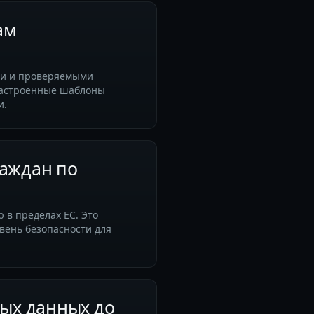
ам
ыми и проверяемыми
днастроенные шаблоны
и.
раждан по
 в пределах ЕС. Это
вень безопасности для
ных данных до