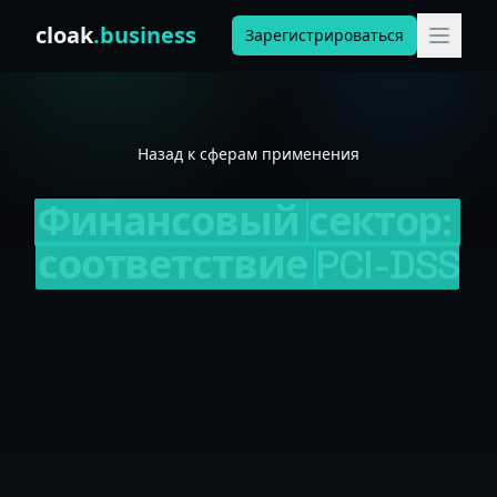
Skip to content
cloak
.business
Зарегистрироваться
Назад к сферам применения
Финансовый
сектор:
соответствие
PCI-DSS