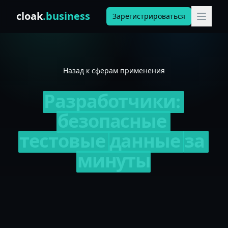
Skip to content
cloak
.business
Зарегистрироваться
Назад к сферам применения
Разработчики:
безопасные
тестовые
данные
за
минуты