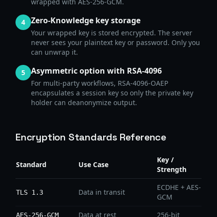
wrapped with AES-256-GCM.
Zero-Knowledge key storage
4
Your wrapped key is stored encrypted. The server
never sees your plaintext key or password. Only you
can unwrap it.
Asymmetric option with RSA-4096
5
For multi-party workflows, RSA-4096-OAEP
encapsulates a session key so only the private key
holder can deanonymize output.
Encryption Standards Reference
Key /
Standard
Use Case
Strength
ECDHE + AES-
Data in transit
TLS 1.3
GCM
Data at rest
256-bit
AES-256-GCM